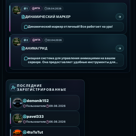
1
MTA
26.04.2026
ДИНАМИЧЕСКИЙ МАРКЕР
Динамический маркер отличный! Все работает на ура!
2
MTA
22.04.2026
АНИМАГРИД
мощная система для управления анимациями на вашем
сервере. Она предоставляет удобные инструменты для
интеграции и настройки анимаций, улучшая визуальное
ПОСЛЕДНИЕ
ЗАРЕГИСТРИРОВАННЫЕ
demonik152
Пользователи
09.08.2026
pavel333
Пользователи
06.08.2026
4toToTut