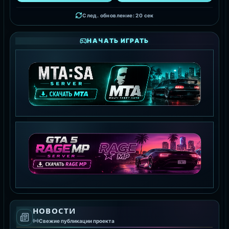
След. обновление: 18 сек
НАЧАТЬ ИГРАТЬ
MTA:SA SERVER
СКАЧАТЬ MTA
GTA 5 RAGE MP
НОВОСТИ
СКАЧАТЬ RAGE MP
Свежие публикации проекта