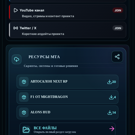
YouTube канал
JOIN
Видео, стримы и контент проекта
Twitter / X
JOIN
Короткие апдейты проекта
РЕСУРСЫ МТА
Скрипты, системы и готовые решения
АВТОСАЛОН NEXT RP
20
F1 ОТ MIGHTDRAGON
4
ALONS HUD
14
ВСЕ ФАЙЛЫ
Открыть полный раздел загрузок