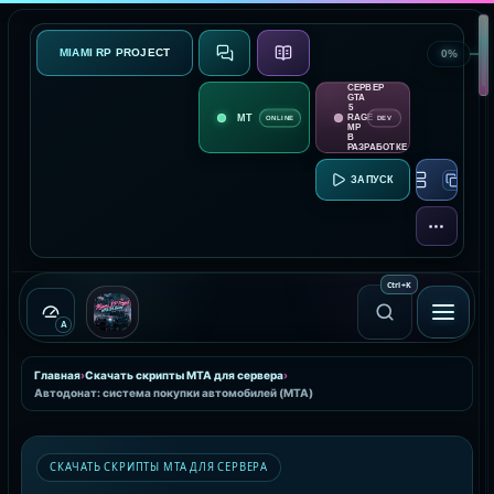
MIAMI RP PROJECT
0%
СВЯЗЬ
О ПРОЕКТЕ
СЕРВЕР
GTA
5
RAGE
ONLINE
DEV
MP
В
РАЗРАБОТКЕ
RAGE MP:
ЕЩЁ
Ctrl
+
K
A
Главная
›
Скачать скрипты MTA для сервера
›
Автодонат: система покупки автомобилей (MTA)
СКАЧАТЬ СКРИПТЫ MTA ДЛЯ СЕРВЕРА