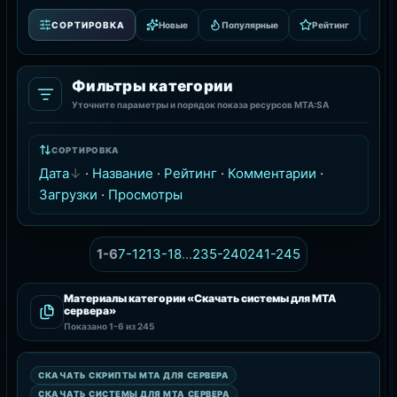
СОРТИРОВКА
Новые
Популярные
Рейтинг
За
Фильтры категории
Уточните параметры и порядок показа ресурсов MTA:SA
СОРТИРОВКА
Дата
·
Название
·
Рейтинг
·
Комментарии
·
Загрузки
·
Просмотры
1-6
7-12
13-18
...
235-240
241-245
Материалы категории «Скачать системы для MTA
сервера»
Показано
1-6
из 245
СКАЧАТЬ СИСТЕМЫ ДЛЯ MTA СЕРВЕРА
СКАЧАТЬ СКРИПТЫ MTA ДЛЯ СЕРВЕРА
РЕСУРС
СКАЧАТЬ СИСТЕМЫ ДЛЯ MTA СЕРВЕРА