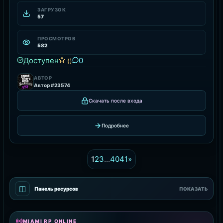
ЗАГРУЗОК
57
ПРОСМОТРОВ
582
Доступен
0
()
АВТОР
Автор #23574
Скачать после входа
Подробнее
1
2
3
...
40
41
»
◫
Панель ресурсов
ПОКАЗАТЬ
MIAMI RP ONLINE