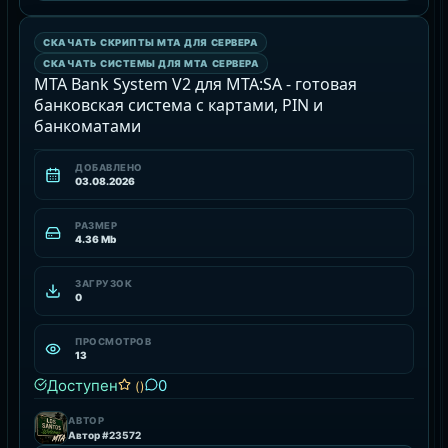
СКАЧАТЬ СКРИПТЫ MTA ДЛЯ СЕРВЕРА
РЕСУРС
СКАЧАТЬ СИСТЕМЫ ДЛЯ MTA СЕРВЕРА
MTA Bank System V2 для MTA:SA - готовая
банковская система с картами, PIN и
банкоматами
ДОБАВЛЕНО
03.08.2026
РАЗМЕР
4.36 Mb
ЗАГРУЗОК
0
ПРОСМОТРОВ
13
Доступен
0
()
АВТОР
Автор #23572