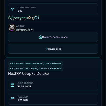
ПРОСМОТРОВ
357
Доступен
1
()
АВТОР
Автор #23574
Скачать после входа
Подробнее
СКАЧАТЬ СИСТЕМЫ ДЛЯ MTA СЕРВЕРА
СКАЧАТЬ СКРИПТЫ MTA ДЛЯ СЕРВЕРА
РЕСУРС
СКАЧАТЬ СИСТЕМЫ ДЛЯ MTA СЕРВЕРА
NextRP Сборка Deluxe
ДОБАВЛЕНО
17.08.2024
РАЗМЕР
423.9 Kb