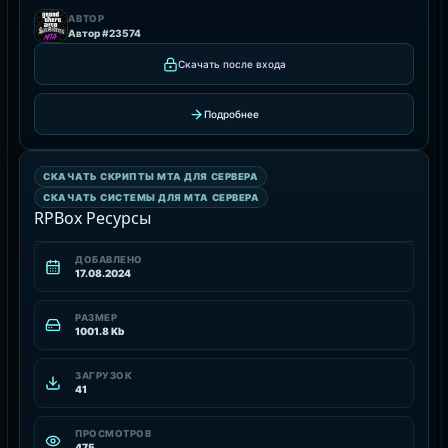
АВТОР
Автор #23574
Скачать после входа
Подробнее
СКАЧАТЬ СИСТЕМЫ ДЛЯ MTA СЕРВЕРА
СКАЧАТЬ СКРИПТЫ MTA ДЛЯ СЕРВЕРА
РЕСУРС
СКАЧАТЬ СИСТЕМЫ ДЛЯ MTA СЕРВЕРА
RPBox Ресурсы
ДОБАВЛЕНО
17.08.2024
РАЗМЕР
1001.8 Kb
ЗАГРУЗОК
41
ПРОСМОТРОВ
475