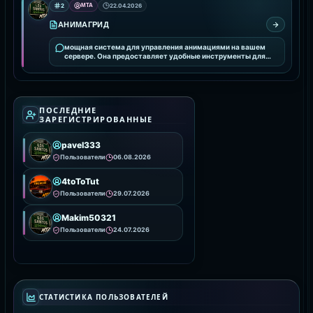
2
MTA
22.04.2026
АНИМАГРИД
мощная система для управления анимациями на вашем
сервере. Она предоставляет удобные инструменты для
интеграции и настройки анимаций, улучшая визуальное
ПОСЛЕДНИЕ
ЗАРЕГИСТРИРОВАННЫЕ
pavel333
Пользователи
06.08.2026
4toToTut
Пользователи
29.07.2026
Makim50321
Пользователи
24.07.2026
СТАТИСТИКА ПОЛЬЗОВАТЕЛЕЙ