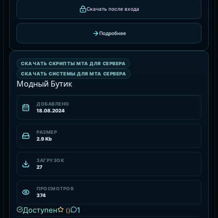
Скачать после входа
Подробнее
СКАЧАТЬ СИСТЕМЫ ДЛЯ MTA СЕРВЕРА
СКАЧАТЬ СКРИПТЫ MTA ДЛЯ СЕРВЕРА
РЕСУРС
СКАЧАТЬ СИСТЕМЫ ДЛЯ MTA СЕРВЕРА
Модный Бутик
ДОБАВЛЕНО
18.08.2024
РАЗМЕР
2.9 Kb
ЗАГРУЗОК
27
ПРОСМОТРОВ
374
Доступен
1
()