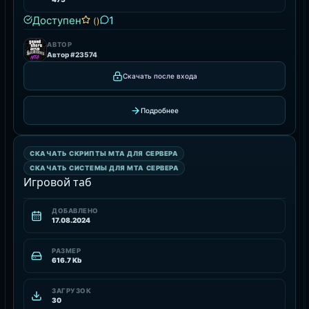
Доступен
1
()
АВТОР
Автор #23574
Скачать после входа
Подробнее
СКАЧАТЬ СИСТЕМЫ ДЛЯ MTA СЕРВЕРА
СКАЧАТЬ СКРИПТЫ MTA ДЛЯ СЕРВЕРА
РЕСУРС
СКАЧАТЬ СИСТЕМЫ ДЛЯ MTA СЕРВЕРА
Игровой таб
ДОБАВЛЕНО
17.08.2024
РАЗМЕР
616.7 Kb
ЗАГРУЗОК
30