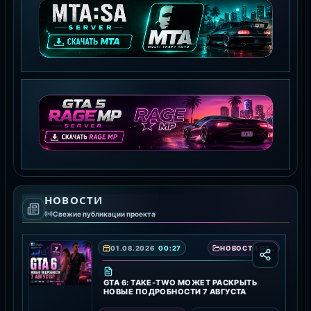
MTA:SA SERVER
СКАЧАТЬ MTA
GTA 5 RAGE MP
НОВОСТИ
СКАЧАТЬ RAGE MP
Свежие публикации проекта
01.08.2026
00:27
НОВОСТИ GTA 6 — ДАТА ВЫХОДА, ТРЕЙЛЕРЫ И ПОДРОБНОСТИ ИГРЫ
GTA 6: TAKE-TWO МОЖЕТ РАСКРЫТЬ
НОВЫЕ ПОДРОБНОСТИ 7 АВГУСТА