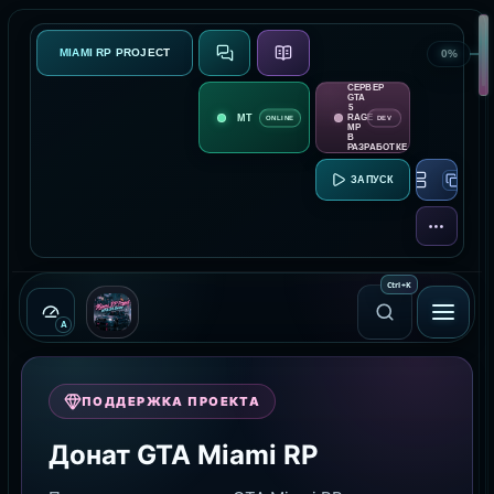
MIAMI RP PROJECT
0%
СВЯЗЬ
О ПРОЕКТЕ
СЕРВЕР
GTA
5
RAGE
ONLINE
DEV
MP
В
РАЗРАБОТКЕ
RAGE MP:
ЕЩЁ
Ctrl
+
K
A
ПОДДЕРЖКА ПРОЕКТА
Донат GTA Miami RP