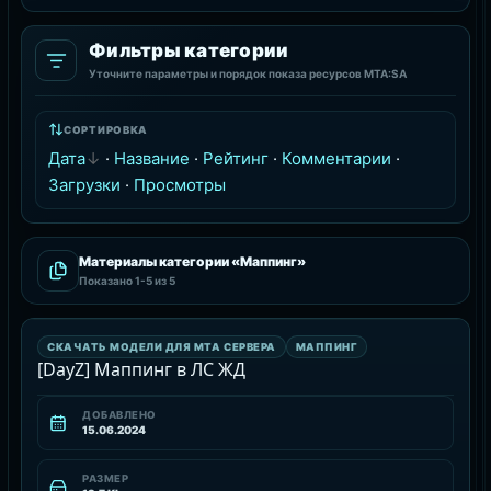
Фильтры категории
Уточните параметры и порядок показа ресурсов MTA:SA
СОРТИРОВКА
Дата
·
Название
·
Рейтинг
·
Комментарии
·
Загрузки
·
Просмотры
Материалы категории «Маппинг»
Показано
1-5
из 5
МАППИНГ
СКАЧАТЬ МОДЕЛИ ДЛЯ MTA СЕРВЕРА
МАППИНГ
РЕСУРС
[DayZ] Маппинг в ЛС ЖД
ДОБАВЛЕНО
15.06.2024
РАЗМЕР