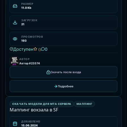
РАЗМЕР
11.0 Kb
ЗАГРУЗОК
21
ПРОСМОТРОВ
193
Доступен
0
()
АВТОР
Автор #23574
Скачать после входа
Подробнее
МАППИНГ
СКАЧАТЬ МОДЕЛИ ДЛЯ MTA СЕРВЕРА
МАППИНГ
РЕСУРС
Маппинг вокзала в SF
ДОБАВЛЕНО
15.06.2024