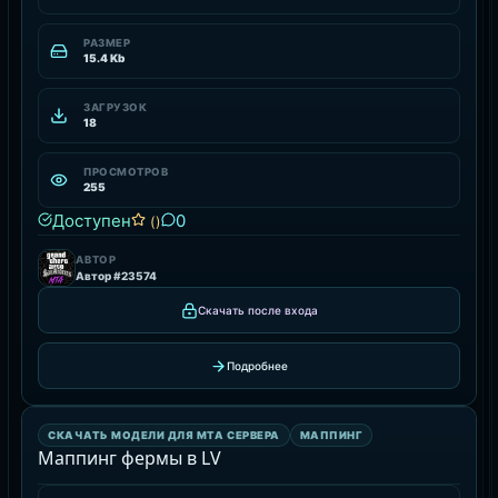
РАЗМЕР
15.4 Kb
ЗАГРУЗОК
18
ПРОСМОТРОВ
255
Доступен
0
()
АВТОР
Автор #23574
Скачать после входа
Подробнее
МАППИНГ
СКАЧАТЬ МОДЕЛИ ДЛЯ MTA СЕРВЕРА
МАППИНГ
РЕСУРС
Маппинг фермы в LV