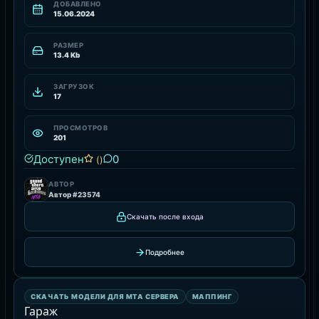
ДОБАВЛЕНО
15.06.2024
РАЗМЕР
13.4 Kb
ЗАГРУЗОК
17
ПРОСМОТРОВ
201
Доступен
0
()
АВТОР
Автор #23574
Скачать после входа
Подробнее
МАППИНГ
СКАЧАТЬ МОДЕЛИ ДЛЯ MTA СЕРВЕРА
МАППИНГ
РЕСУРС
Гараж