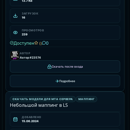
13.7 Kb
ЗАГРУЗОК
16
ПРОСМОТРОВ
239
Доступен
0
()
АВТОР
Автор #23574
Скачать после входа
Подробнее
МАППИНГ
СКАЧАТЬ МОДЕЛИ ДЛЯ MTA СЕРВЕРА
МАППИНГ
РЕСУРС
Небольшой маппинг в LS
ДОБАВЛЕНО
15.06.2024