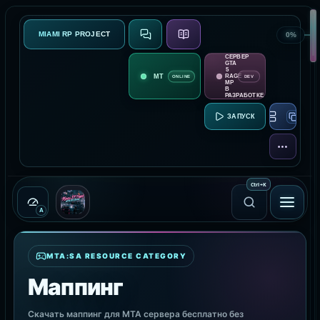
MIAMI RP PROJECT
0%
СВЯЗЬ
О ПРОЕКТЕ
СЕРВЕР
GTA
5
RAGE
ONLINE
DEV
MP
В
РАЗРАБОТКЕ
RAGE MP:
ЕЩЁ
Ctrl
+
K
A
MTA:SA RESOURCE CATEGORY
Маппинг
Скачать маппинг для MTA сервера бесплатно без