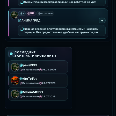
Динамический маркер отличный! Все работает на ура!
2
MTA
22.04.2026
АНИМАГРИД
мощная система для управления анимациями на вашем
сервере. Она предоставляет удобные инструменты для
интеграции и настройки анимаций, улучшая визуальное
ПОСЛЕДНИЕ
ЗАРЕГИСТРИРОВАННЫЕ
pavel333
Пользователи
06.08.2026
4toToTut
Пользователи
29.07.2026
Makim50321
Пользователи
24.07.2026