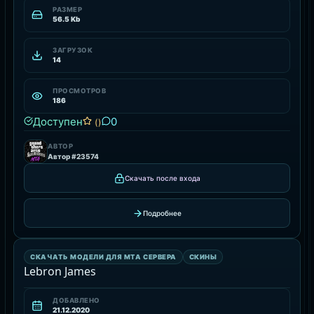
РАЗМЕР
56.5 Kb
ЗАГРУЗОК
14
ПРОСМОТРОВ
186
Доступен
0
()
АВТОР
Автор #23574
Скачать после входа
Подробнее
СКИНЫ
СКАЧАТЬ МОДЕЛИ ДЛЯ MTA СЕРВЕРА
СКИНЫ
РЕСУРС
Lebron James
ДОБАВЛЕНО
21.12.2020