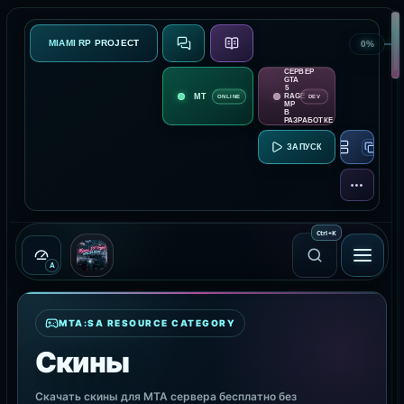
MIAMI RP PROJECT
0%
СВЯЗЬ
О ПРОЕКТЕ
СЕРВЕР
GTA
5
RAGE
ONLINE
DEV
MP
В
РАЗРАБОТКЕ
RAGE MP:
ЕЩЁ
Ctrl
+
K
A
MTA:SA RESOURCE CATEGORY
Скины
Скачать скины для MTA сервера бесплатно без