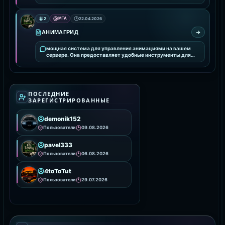
2
MTA
22.04.2026
АНИМАГРИД
мощная система для управления анимациями на вашем
сервере. Она предоставляет удобные инструменты для
интеграции и настройки анимаций, улучшая визуальное
ПОСЛЕДНИЕ
ЗАРЕГИСТРИРОВАННЫЕ
demonik152
Пользователи
09.08.2026
pavel333
Пользователи
06.08.2026
4toToTut
Пользователи
29.07.2026