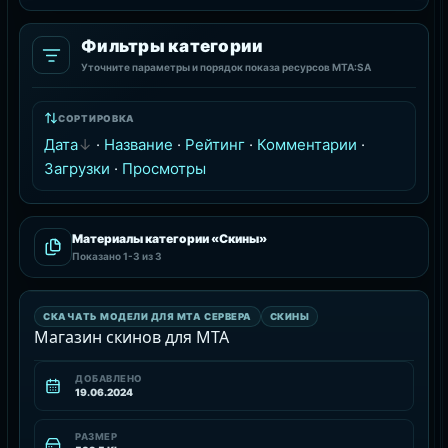
Фильтры категории
Уточните параметры и порядок показа ресурсов MTA:SA
СОРТИРОВКА
Дата
·
Название
·
Рейтинг
·
Комментарии
·
Загрузки
·
Просмотры
Материалы категории «Скины»
Показано
1-3
из 3
СКИНЫ
СКАЧАТЬ МОДЕЛИ ДЛЯ MTA СЕРВЕРА
СКИНЫ
РЕСУРС
Магазин скинов для MTA
ДОБАВЛЕНО
19.06.2024
РАЗМЕР