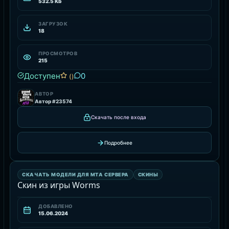
532.5 Kb
ЗАГРУЗОК
18
ПРОСМОТРОВ
215
Доступен
0
()
АВТОР
Автор #23574
Скачать после входа
Подробнее
СКИНЫ
СКАЧАТЬ МОДЕЛИ ДЛЯ MTA СЕРВЕРА
СКИНЫ
РЕСУРС
Скин из игры Worms
ДОБАВЛЕНО
15.06.2024