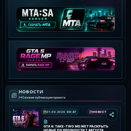
MTA:SA SERVER
СКАЧАТЬ MTA
GTA 5 RAGE MP
НОВОСТИ
СКАЧАТЬ RAGE MP
Свежие публикации проекта
01.08.2026
00:27
НОВОСТИ GTA 6 — ДАТА ВЫХОДА, ТРЕЙЛЕРЫ И ПОДРОБНОСТИ ИГРЫ
GTA 6: TAKE-TWO МОЖЕТ РАСКРЫТЬ
НОВЫЕ ПОДРОБНОСТИ 7 АВГУСТА