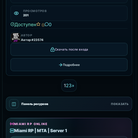
ПРОСМОТРОВ
201
Доступен
0
()
АВТОР
Автор #23574
Скачать после входа
Подробнее
1
2
3
»
◫
Панель ресурсов
ПОКАЗАТЬ
MIAMI RP ONLINE
Miami RP | MTA | Server 1