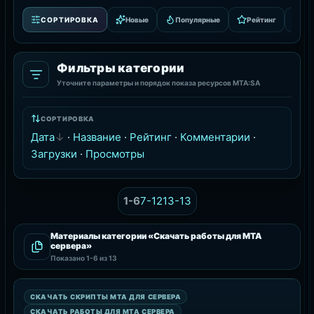
СОРТИРОВКА
Новые
Популярные
Рейтинг
За
Фильтры категории
Уточните параметры и порядок показа ресурсов MTA:SA
СОРТИРОВКА
Дата
·
Название
·
Рейтинг
·
Комментарии
·
Загрузки
·
Просмотры
1-6
7-12
13-13
Материалы категории «Скачать работы для MTA
сервера»
Показано
1-6
из 13
СКАЧАТЬ РАБОТЫ ДЛЯ MTA СЕРВЕРА
СКАЧАТЬ СКРИПТЫ MTA ДЛЯ СЕРВЕРА
РЕСУРС
СКАЧАТЬ РАБОТЫ ДЛЯ MTA СЕРВЕРА