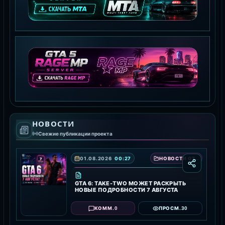
MTA:SA SERVER
СКАЧАТЬ MTA
GTA 5 RAGE MP
НОВОСТИ
СКАЧАТЬ RAGE MP
Свежие публикации проекта
01.08.2026
00:27
НОВОСТИ GTA 6 — ДАТА ВЫХОДА, ТРЕЙЛЕРЫ И ПОДРОБНОСТИ ИГРЫ
GTA 6: TAKE-TWO МОЖЕТ РАСКРЫТЬ
НОВЫЕ ПОДРОБНОСТИ 7 АВГУСТА
0
30
КОММ.
ПРОСМ.