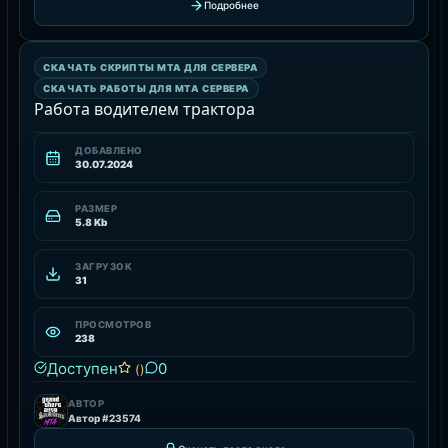
Подробнее
СКАЧАТЬ РАБОТЫ ДЛЯ MTA СЕРВЕРА
СКАЧАТЬ СКРИПТЫ MTA ДЛЯ СЕРВЕРА
РЕСУРС
СКАЧАТЬ РАБОТЫ ДЛЯ MTA СЕРВЕРА
Работа водителем трактора
ДОБАВЛЕНО
30.07.2024
РАЗМЕР
5.8 Kb
ЗАГРУЗОК
31
ПРОСМОТРОВ
238
Доступен
0
()
АВТОР
Автор #23574