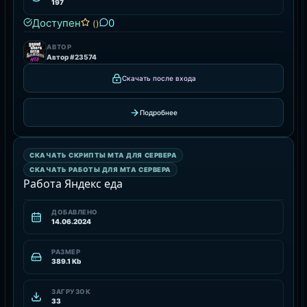
197
Доступен
0
()
АВТОР
Автор #23574
Скачать после входа
Подробнее
СКАЧАТЬ РАБОТЫ ДЛЯ MTA СЕРВЕРА
СКАЧАТЬ СКРИПТЫ MTA ДЛЯ СЕРВЕРА
РЕСУРС
СКАЧАТЬ РАБОТЫ ДЛЯ MTA СЕРВЕРА
Работа Яндекс еда
ДОБАВЛЕНО
14.06.2024
РАЗМЕР
389.1 Kb
ЗАГРУЗОК
33