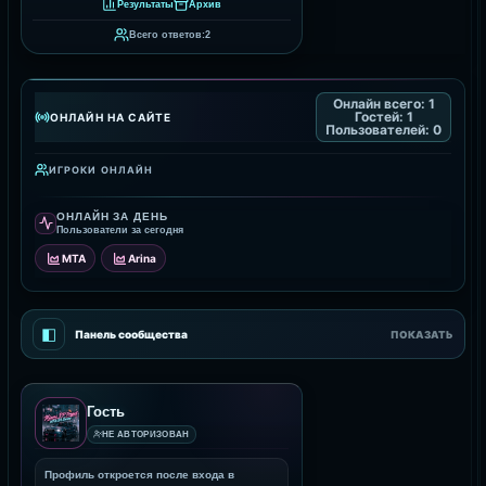
Результаты
Архив
Всего ответов:
2
Онлайн всего:
1
Гостей:
1
ОНЛАЙН НА САЙТЕ
Пользователей:
0
ИГРОКИ ОНЛАЙН
ОНЛАЙН ЗА ДЕНЬ
Пользователи за сегодня
MTA
Arina
◧
Панель сообщества
ПОКАЗАТЬ
Гость
НЕ АВТОРИЗОВАН
Профиль откроется после входа в