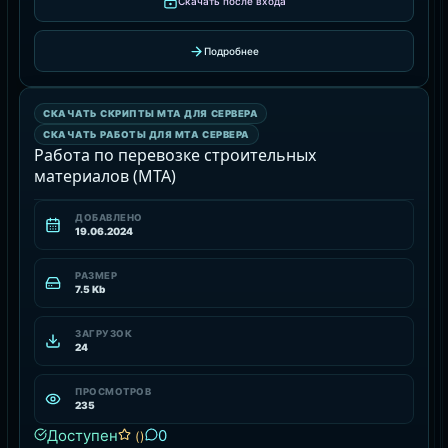
Скачать после входа
Подробнее
СКАЧАТЬ РАБОТЫ ДЛЯ MTA СЕРВЕРА
СКАЧАТЬ СКРИПТЫ MTA ДЛЯ СЕРВЕРА
РЕСУРС
СКАЧАТЬ РАБОТЫ ДЛЯ MTA СЕРВЕРА
Работа по перевозке строительных
материалов (MTA)
ДОБАВЛЕНО
19.06.2024
РАЗМЕР
7.5 Kb
ЗАГРУЗОК
24
ПРОСМОТРОВ
235
Доступен
0
()