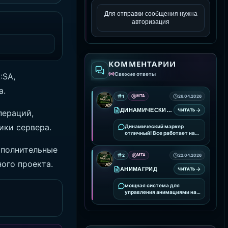
Для отправки сообщения нужна
авторизация
КОММЕНТАРИИ
Свежие ответы
:SA,
а.
1
MTA
26.04.2026
ДИНАМИЧЕСКИЙ МАРКЕР
ЧИТАТЬ
пераций,
ики сервера.
Динамический маркер
отличный! Все работает на
ура!
ополнительные
2
MTA
22.04.2026
ого проекта.
АНИМАГРИД
ЧИТАТЬ
мощная система для
управления анимациями на
вашем сервере. Она
предоставляет удобные
инструменты для
интеграции и настройки
анимаций, улучшая