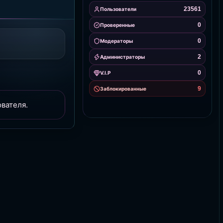
23561
Пользователи
0
Проверенные
0
Модераторы
2
Администраторы
0
V.I.P
9
Заблокированные
вателя.