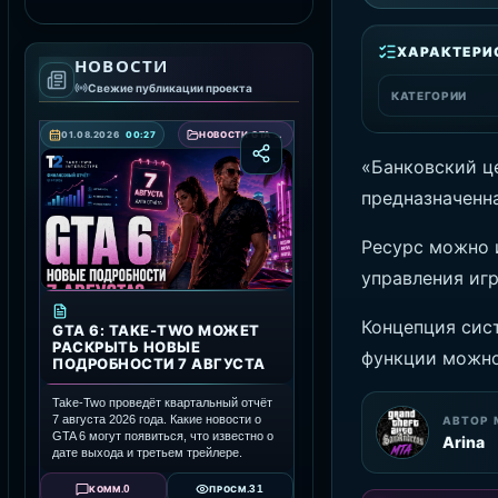
СКАЧАТЬ RAGE MP
ХАРАКТЕРИ
НОВОСТИ
Свежие публикации проекта
КАТЕГОРИИ
01.08.2026
00:27
НОВОСТИ GTA 6 — ДАТА ВЫХОДА, ТРЕЙЛЕРЫ И ПОДРОБНОСТИ ИГРЫ
«Банковский ц
предназначенн
Ресурс можно 
управления иг
Концепция сис
GTA 6: TAKE-TWO МОЖЕТ
РАСКРЫТЬ НОВЫЕ
функции можно
ПОДРОБНОСТИ 7 АВГУСТА
Take-Two проведёт квартальный отчёт
7 августа 2026 года. Какие новости о
АВТОР 
GTA 6 могут появиться, что известно о
Arina
дате выхода и третьем трейлере.
0
31
КОММ.
ПРОСМ.