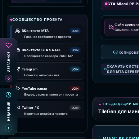
GTA Miami RP Pr
СООБЩЕСТВО ПРОЕКТА
Файл времен
Ссылка на заг
ВКонтакте MTA
JOIN
Главное сообщество проекта
ВКонтакте GTA 5 RAGE
JOIN
Копирова
ИЗБРАННОЕ
Сообщество сервера RAGE MP
СКАЧАТЬ СИСТ
Telegram
JOIN
ДЛЯ MTA СЕРВЕ
Новости, анонсы и чат
0
YouTube канал
JOIN
Видео, стримы и контент проекта
НЕДАВНИЕ
ПРЕДЫДУЩИЙ МА
Twitter / X
JOIN
TileGen для мин
Короткие апдейты проекта
1
MIAMI RP COM