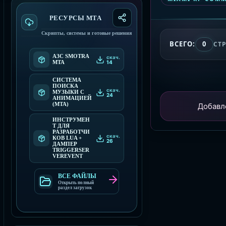
РЕСУРСЫ МТА
Скрипты, системы и готовые решения
ВСЕГО:
0
СТ
АЗС SMOTRA
скач.
14
MTA
СИСТЕМА
ПОИСКА
скач.
МУЗЫКИ С
24
АНИМАЦИЕЙ
Добавл
(MTA)
ИНСТРУМЕН
Т ДЛЯ
РАЗРАБОТЧИ
скач.
КОВ LUA +
26
ДАМПЕР
TRIGGERSER
VEREVENT
ВСЕ ФАЙЛЫ
Открыть полный
раздел загрузок