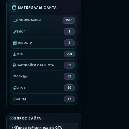
МАТЕРИАЛЫ САЙТА
1510
КОММЕНТАРИИ
1
БЛОГ
2
НОВОСТИ
299
MTA
33
НАСТРОЙКИ GTA И MTA
33
ГАЙДЫ
10
GTA 5
17
ИГРЫ
ОПРОС САЙТА
Где вы сейчас играете в GTA