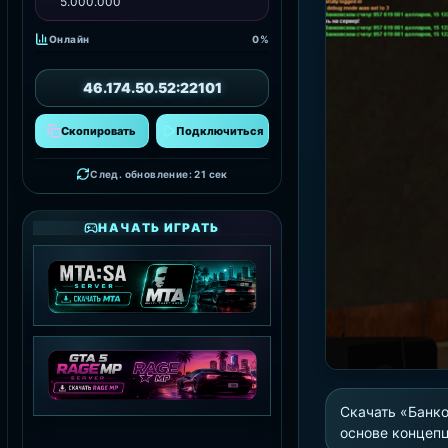
5.000.000
Онлайн
0%
46.174.50.52:22101
Скопировать
Подключиться
След. обновление: 20 сек
НАЧАТЬ ИГРАТЬ
MTA:SA SERVER
СКАЧАТЬ MTA
Скачать «Банко
основе концепц
GTA 5 RAGE MP