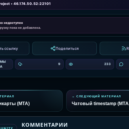
oject • 46.174.50.52:22101
но недоступен
рузку пока не добавлена.
ть ссылку
Поделиться
R
ЕМЫ
9
233
РА
ТЕРИАЛ
СЛЕДУЮЩИЙ МАТЕРИАЛ
икарты (MTA)
Чатовый timestamp (MTA
КОММЕНТАРИИ
MUNITY