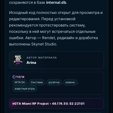
сохраняются в базе
internal.db
.
Исходный код полностью открыт для просмотра и
редактирования. Перед установкой
рекомендуется протестировать систему,
поскольку в ней могут встречаться отдельные
ошибки. Автор — Rendet, редизайн и доработка
выполнены Skynet Studio.
АВТОР МАТЕРИАЛА
Arina
ТЕГИ
MTA:SA
,
Система
,
рулетка
,
казино
,
азартные игры
GTA Miami RP Project • 46.174.50.52:22101