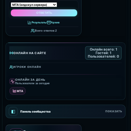
Результаты
Архив
Всего ответов:
2
Онлайн всего:
1
Гостей:
1
ОНЛАЙН НА САЙТЕ
Пользователей:
0
ИГРОКИ ОНЛАЙН
ОНЛАЙН ЗА ДЕНЬ
Пользователи за сегодня
MTA
◧
Панель сообщества
ПОКАЗАТЬ