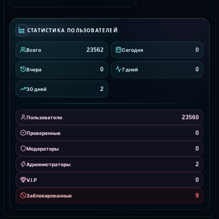
СТАТИСТИКА ПОЛЬЗОВАТЕЛЕЙ
23562
0
Всего
Сегодня
0
0
Вчера
7 дней
2
30 дней
23560
Пользователи
0
Проверенные
0
Модераторы
2
Администраторы
0
V.I.P
9
Заблокированные