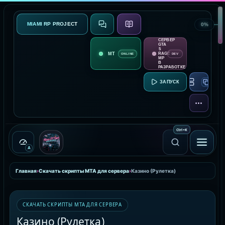
MIAMI RP PROJECT
0%
СВЯЗЬ
О ПРОЕКТЕ
СЕРВЕР
GTA
5
RAGE
ONLINE
DEV
MP
В
РАЗРАБОТКЕ
RAGE MP:
ЕЩЁ
Ctrl
+
K
A
Главная
›
Скачать скрипты MTA для сервера
›
Казино (Рулетка)
СКАЧАТЬ СКРИПТЫ MTA ДЛЯ СЕРВЕРА
Казино (Рулетка)