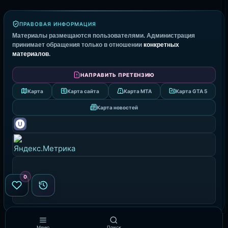
ПРАВОВАЯ ИНФОРМАЦИЯ
Материалы размещаются пользователями. Администрация
принимает обращения только в отношении
конкретных
материалов
.
НАПРАВИТЬ ПРЕТЕНЗИЮ
Карта
Карта сайта
Карта MTA
Карта GTA 5
Карта новостей
0
Меню
Поиск