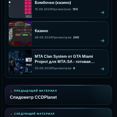
Бомбочки (казино)
15.06.2024
Просмотров:
155
Казино
08.06.2024
Просмотров:
240
MTA Clan System от GTA Miami
Project для MTA:SA - готовая
сборка клановой системы
03.08.2026
Просмотров:
8
ПРЕДЫДУЩИЙ МАТЕРИАЛ
Спидометр CCDPlanet
СЛЕДУЮЩИЙ МАТЕРИАЛ