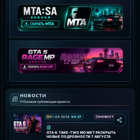
MTA:SA SERVER
СКАЧАТЬ MTA
GTA 5 RAGE MP
НОВОСТИ
СКАЧАТЬ RAGE MP
Свежие публикации проекта
01.08.2026
00:27
НОВОСТИ GTA 6 — ДАТА ВЫХОДА, ТРЕЙЛЕРЫ И ПОДРОБНОСТИ ИГРЫ
GTA 6: TAKE-TWO МОЖЕТ РАСКРЫТЬ
НОВЫЕ ПОДРОБНОСТИ 7 АВГУСТА