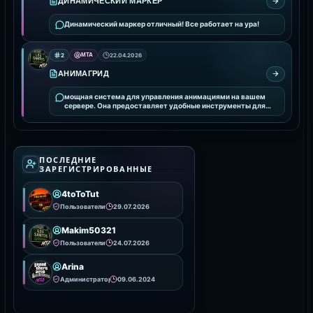
ДИНАМИЧЕСКИЙ МАРКЕР
Динамический маркер отличный! Все работает на ура!
2
MTA
22.04.2026
АНИМАГРИД
мощная система для управления анимациями на вашем
сервере. Она предоставляет удобные инструменты для
интеграции и настройки анимаций, улучшая визуальное
ПОСЛЕДНИЕ
ЗАРЕГИСТРИРОВАННЫЕ
4toToTut
Пользователи
29.07.2026
Makim50321
Пользователи
24.07.2026
Arina
Администраторы
09.06.2024