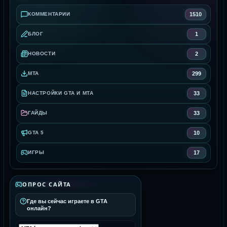
1510
КОММЕНТАРИИ
1
БЛОГ
2
НОВОСТИ
299
MTA
33
НАСТРОЙКИ GTA И MTA
33
ГАЙДЫ
10
GTA 5
17
ИГРЫ
ОПРОС САЙТА
Где вы сейчас играете в GTA
онлайн?