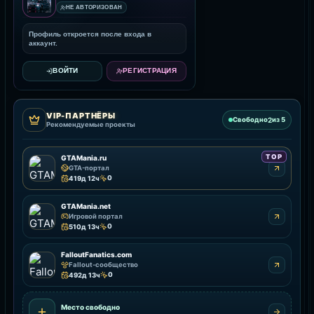
НЕ АВТОРИЗОВАН
Профиль откроется после входа в
аккаунт.
ВОЙТИ
РЕГИСТРАЦИЯ
VIP-ПАРТНЁРЫ
2
Свободно
из 5
Рекомендуемые проекты
TOP
GTAMania.ru
GTA-портал
0
419д 12ч
GTAMania.net
Игровой портал
0
510д 13ч
FalloutFanatics.com
Fallout-сообщество
0
492д 13ч
Место свободно