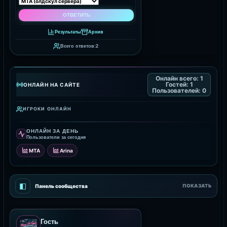
Результаты
Архив
Всего ответов:
2
Онлайн всего:
1
Гостей:
1
ОНЛАЙН НА САЙТЕ
Пользователей:
0
ИГРОКИ ОНЛАЙН
ОНЛАЙН ЗА ДЕНЬ
Пользователи за сегодня
MTA
Arina
◧
Панель сообщества
ПОКАЗАТЬ
Гость