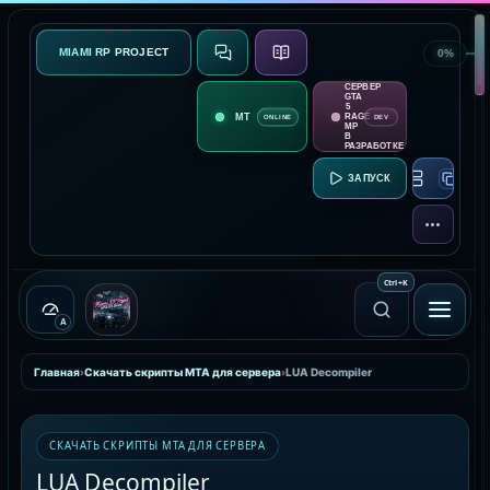
MIAMI RP PROJECT
0%
СВЯЗЬ
О ПРОЕКТЕ
СЕРВЕР
GTA
5
RAGE
ONLINE
DEV
MP
В
РАЗРАБОТКЕ
RAGE MP:
ЕЩЁ
Ctrl
+
K
A
Главная
›
Скачать скрипты MTA для сервера
›
LUA Decompiler
СКАЧАТЬ СКРИПТЫ MTA ДЛЯ СЕРВЕРА
LUA Decompiler