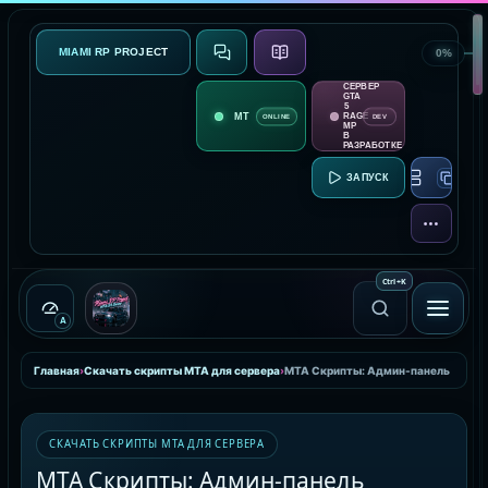
MIAMI RP PROJECT
0%
СВЯЗЬ
О ПРОЕКТЕ
СЕРВЕР
GTA
5
RAGE
ONLINE
DEV
MP
В
РАЗРАБОТКЕ
RAGE MP:
ЕЩЁ
Ctrl
+
K
A
Главная
›
Скачать скрипты MTA для сервера
›
MTA Скрипты: Админ-панель
СКАЧАТЬ СКРИПТЫ MTA ДЛЯ СЕРВЕРА
MTA Скрипты: Админ-панель