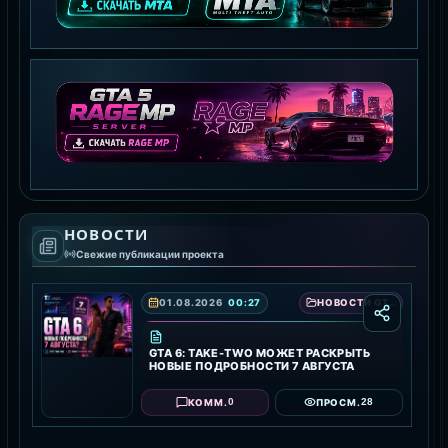
MTA:SA SERVER
СКАЧАТЬ MTA
GTA 5 RAGE MP
НОВОСТИ
СКАЧАТЬ RAGE MP
Свежие публикации проекта
01.08.2026
00:27
НОВОСТИ GTA 6 — ДАТА ВЫХОДА, ТРЕЙЛЕРЫ И ПОДРОБНОСТИ ИГРЫ
GTA 6: TAKE-TWO МОЖЕТ РАСКРЫТЬ
НОВЫЕ ПОДРОБНОСТИ 7 АВГУСТА
0
28
КОММ.
ПРОСМ.