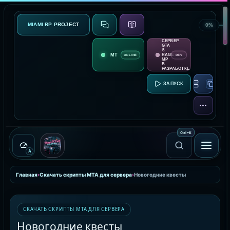
MIAMI RP PROJECT
0%
СВЯЗЬ
О ПРОЕКТЕ
СЕРВЕР
GTA
5
RAGE
ONLINE
DEV
MP
В
РАЗРАБОТКЕ
RAGE MP:
ЕЩЁ
Ctrl
+
K
A
Главная
›
Скачать скрипты MTA для сервера
›
Новогодние квесты
СКАЧАТЬ СКРИПТЫ MTA ДЛЯ СЕРВЕРА
Новогодние квесты