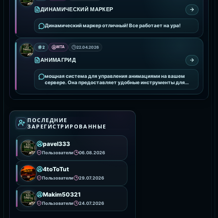
ДИНАМИЧЕСКИЙ МАРКЕР
Динамический маркер отличный! Все работает на ура!
2
MTA
22.04.2026
АНИМАГРИД
мощная система для управления анимациями на вашем
сервере. Она предоставляет удобные инструменты для
интеграции и настройки анимаций, улучшая визуальное
ПОСЛЕДНИЕ
ЗАРЕГИСТРИРОВАННЫЕ
pavel333
Пользователи
06.08.2026
4toToTut
Пользователи
29.07.2026
Makim50321
Пользователи
24.07.2026