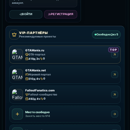
аккаунт.
ВОЙТИ
РЕГИСТРАЦИЯ
VIP-ПАРТНЁРЫ
2
Свободно
из 5
Рекомендуемые проекты
TOP
GTAMania.ru
GTA-портал
0
419д 3ч
GTAMania.net
Игровой портал
0
510д 4ч
FalloutFanatics.com
Fallout-сообщество
0
492д 4ч
Место свободно
Занять место №4