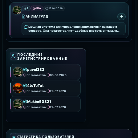
2
MTA
22.04.2026
АНИМАГРИД
мощная система для управления анимациями на вашем
сервере. Она предоставляет удобные инструменты для
интеграции и настройки анимаций, улучшая визуальное
ПОСЛЕДНИЕ
ЗАРЕГИСТРИРОВАННЫЕ
pavel333
Пользователи
06.08.2026
4toToTut
Пользователи
29.07.2026
Makim50321
Пользователи
24.07.2026
СТАТИСТИКА ПОЛЬЗОВАТЕЛЕЙ