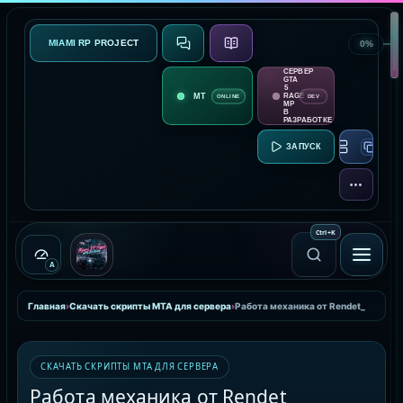
MIAMI RP PROJECT
0%
СВЯЗЬ
О ПРОЕКТЕ
СЕРВЕР
GTA
5
RAGE
ONLINE
DEV
MP
В
РАЗРАБОТКЕ
RAGE MP:
ЕЩЁ
Ctrl
+
K
A
Главная
›
Скачать скрипты MTA для сервера
›
Работа механика от Rendet_
СКАЧАТЬ СКРИПТЫ MTA ДЛЯ СЕРВЕРА
Работа механика от Rendet_