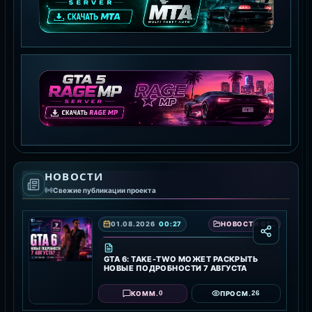
MTA:SA SERVER
СКАЧАТЬ MTA
GTA 5 RAGE MP
НОВОСТИ
СКАЧАТЬ RAGE MP
Свежие публикации проекта
01.08.2026
00:27
НОВОСТИ GTA 6 — ДАТА ВЫХОДА, ТРЕЙЛЕРЫ И ПОДРОБНОСТИ ИГРЫ
GTA 6: TAKE-TWO МОЖЕТ РАСКРЫТЬ
НОВЫЕ ПОДРОБНОСТИ 7 АВГУСТА
0
26
КОММ.
ПРОСМ.