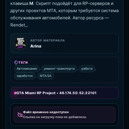
клавиша
M
. Скрипт подойдёт для RP-серверов и
других проектов MTA, которым требуется система
обслуживания автомобилей. Автор ресурса —
Rendet_.
АВТОР МАТЕРИАЛА
Arina
ТЕГИ
Автомеханик
,
ремонт транспорта
,
работа
,
заработок
,
MTA:SA
GTA Miami RP Project • 46.174.50.52:22101
Файл временно недоступен
Ссылка на загрузку пока не добавлена.