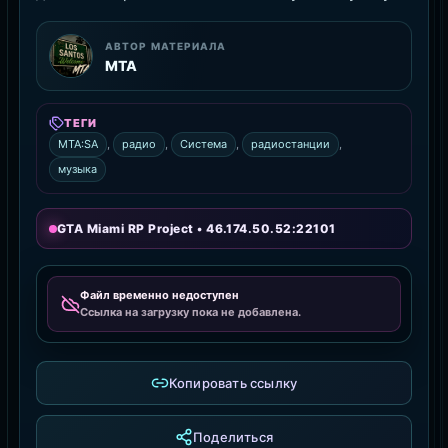
АВТОР МАТЕРИАЛА
MTA
ТЕГИ
MTA:SA
,
радио
,
Система
,
радиостанции
,
музыка
GTA Miami RP Project • 46.174.50.52:22101
Файл временно недоступен
Ссылка на загрузку пока не добавлена.
Копировать ссылку
Поделиться