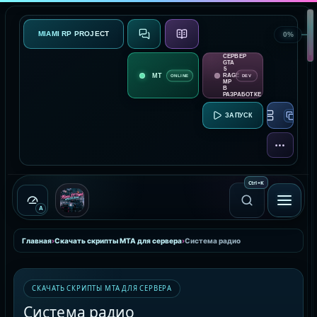
MIAMI RP PROJECT
0%
СВЯЗЬ
О ПРОЕКТЕ
СЕРВЕР
GTA
5
RAGE
ONLINE
DEV
MP
В
РАЗРАБОТКЕ
RAGE MP:
ЕЩЁ
Ctrl
+
K
A
Главная
›
Скачать скрипты MTA для сервера
›
Система радио
СКАЧАТЬ СКРИПТЫ MTA ДЛЯ СЕРВЕРА
Система радио