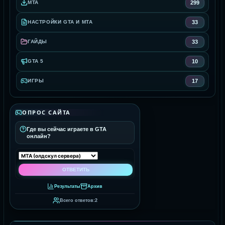
299
MTA
33
НАСТРОЙКИ GTA И MTA
33
ГАЙДЫ
10
GTA 5
17
ИГРЫ
ОПРОС САЙТА
Где вы сейчас играете в GTA
онлайн?
Результаты
Архив
Всего ответов:
2