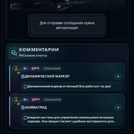
Для отправки сообщения нужна
авторизация
КОММЕНТАРИИ
Свежие ответы
1
MTA
26.04.2026
ДИНАМИЧЕСКИЙ МАРКЕР
Динамический маркер отличный! Все работает на ура!
2
MTA
22.04.2026
АНИМАГРИД
мощная система для управления анимациями на вашем
сервере. Она предоставляет удобные инструменты для
интеграции и настройки анимаций, улучшая визуальное