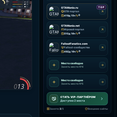
TOP
GTAMania.ru
GTA-портал
0
419д 15ч
GTAMania.net
Игровой портал
0
510д 16ч
FalloutFanatics.com
Fallout-сообщество
0
492д 16ч
Место свободно
Занять место №4
Место свободно
Занять место №5
СТАТЬ VIP-ПАРТНЁРОМ
Доступно 2 места
Занято:
3
/5
Внешние сайты