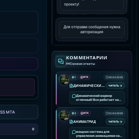
Для отправки сообщения нужна
авторизация
КОММЕНТАРИИ
Свежие ответы
1
MTA
26.04.2026
ДИНАМИЧЕСКИЙ МАРКЕР
ЧИТАТЬ
Динамический маркер
отличный! Все работает на
ура!
SS MTA
2
MTA
22.04.2026
АНИМАГРИД
ЧИТАТЬ
0
мощная система для
управления анимациями на