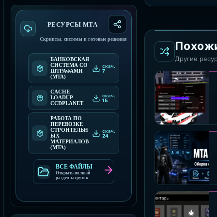
РЕСУРСЫ МТА
Скрипты, системы и готовые решения
Похож
Другие ресур
БАНКОВСКАЯ
СИСТЕМА СО
скач.
7
ШТРАФАМИ
(MTA)
CACHE
скач.
LOADUP
15
CCDPLANET
РАБОТА ПО
ПЕРЕВОЗКЕ
СТРОИТЕЛЬН
скач.
24
ЫХ
МАТЕРИАЛОВ
(MTA)
ВСЕ ФАЙЛЫ
Открыть полный
раздел загрузок