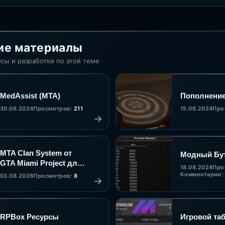
ие материалы
сы и разработки по этой теме
MedAssist (MTA)
Пополнение
30.06.2024
Просмотров:
211
15.06.2024
Про
MTA Clan System от
Модный Бу
GTA Miami Project для
18.08.2024
Про
MTA:SA - готовая
Комментарии:
03.08.2026
Просмотров:
8
сборка клановой
системы
RPBox Ресурсы
Игровой та