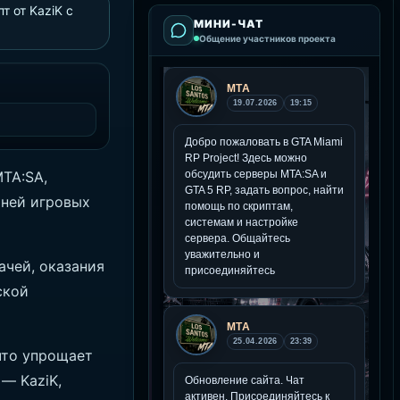
т от KaziK с
МИНИ-ЧАТ
Общение участников проекта
TA:SA,
 ней игровых
ачей, оказания
ской
 что упрощает
— KaziK,