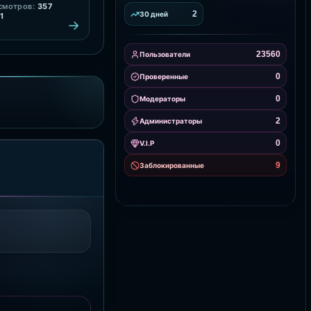
смотров:
357
2
30 дней
1
23560
Пользователи
0
Проверенные
0
Модераторы
2
Администраторы
0
V.I.P
9
Заблокированные