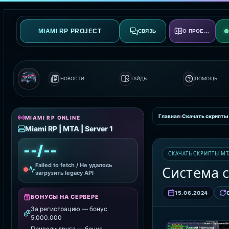
MIAMI RP PROJECT
СВЯЗЬ
О ПРОЕКТЕ
НОВОСТИ
ГАЙДЫ
ПОМОЩЬ
Главная
›
Скачать скрипты
MIAMI RP ONLINE
Miami RP | MTA | Server 1
--/--
СКАЧАТЬ СКРИПТЫ MT
Failed to fetch / Не удалось
Система 
загрузить legacy API
15.06.2024
БОНУСЫ НА СЕРВЕРЕ
За регистрацию — бонус
5.000.000
Приведи друга — бонус