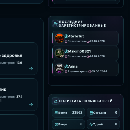
вашем сервере. Она
предоставляет удобные
инструменты для
интеграции и настройки
анимаций, улучшая
визуальное
ПОСЛЕДНИЕ
ЗАРЕГИСТРИРОВАННЫЕ
4toToTut
Пользователи
29.07.2026
Makim50321
 здоровья
Пользователи
24.07.2026
смотров:
136
Arina
Администраторы
09.06.2024
тик
смотров:
374
1
СТАТИСТИКА ПОЛЬЗОВАТЕЛЕЙ
23562
0
Всего
Сегодня
0
0
Вчера
7 дней
б