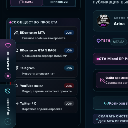
публикация вып
0
23
КОММ.
ПРОСМ.
АВТОР 
СООБЩЕСТВО ПРОЕКТА
Arina
ВКонтакте MTA
JOIN
Главное сообщество проекта
ТЕГИ
MTA:SA
ВКонтакте GTA 5 RAGE
JOIN
ИЗБРАННОЕ
Сообщество сервера RAGE MP
GTA Miami RP Pr
Telegram
JOIN
Новости, анонсы и чат
0
Файл времен
Ссылка на заг
YouTube канал
JOIN
Видео, стримы и контент проекта
НЕДАВНИЕ
Копирова
Twitter / X
JOIN
Короткие апдейты проекта
СКАЧАТЬ СИСТ
ДЛЯ MTA СЕРВЕ
1