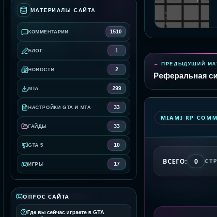
МАТЕРИАЛЫ САЙТА
1510
КОММЕНТАРИИ
1
БЛОГ
ПРЕДЫДУЩИЙ МА
2
НОВОСТИ
Реферальная с
299
MTA
33
НАСТРОЙКИ GTA И MTA
MIAMI RP COM
33
ГАЙДЫ
10
GTA 5
ВСЕГО:
0
СТ
17
ИГРЫ
ОПРОС САЙТА
Где вы сейчас играете в GTA