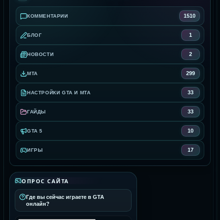
1510
КОММЕНТАРИИ
1
БЛОГ
2
НОВОСТИ
299
MTA
33
НАСТРОЙКИ GTA И MTA
33
ГАЙДЫ
10
GTA 5
17
ИГРЫ
ОПРОС САЙТА
Где вы сейчас играете в GTA
онлайн?