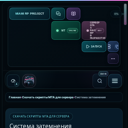
MIAMI RP PROJECT
0%
СВЯЗЬ
О ПРОЕКТЕ
СЕРВЕР
GTA
5
RAGE
ONLINE
DEV
MP
В
РАЗРАБОТКЕ
RAGE MP:
ЕЩЁ
Ctrl
+
K
A
Главная
›
Скачать скрипты MTA для сервера
›
Система затемнения
СКАЧАТЬ СКРИПТЫ MTA ДЛЯ СЕРВЕРА
Система затемнения