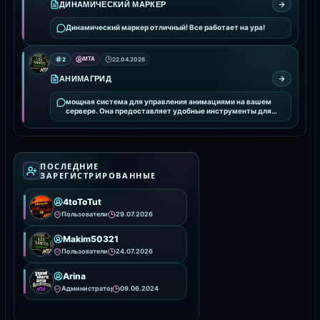
ДИНАМИЧЕСКИЙ МАРКЕР
Динамический маркер отличный! Все работает на ура!
2
MTA
22.04.2026
АНИМАГРИД
мощная система для управления анимациями на вашем
сервере. Она предоставляет удобные инструменты для
интеграции и настройки анимаций, улучшая визуальное
ПОСЛЕДНИЕ
ЗАРЕГИСТРИРОВАННЫЕ
4toToTut
Пользователи
29.07.2026
Makim50321
Пользователи
24.07.2026
Arina
Администраторы
09.06.2024