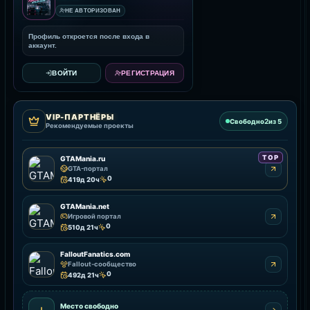
НЕ АВТОРИЗОВАН
Профиль откроется после входа в
аккаунт.
ВОЙТИ
РЕГИСТРАЦИЯ
VIP-ПАРТНЁРЫ
2
Свободно
из 5
Рекомендуемые проекты
TOP
GTAMania.ru
GTA-портал
0
419д 20ч
GTAMania.net
Игровой портал
0
510д 21ч
FalloutFanatics.com
Fallout-сообщество
0
492д 21ч
Место свободно