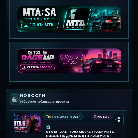
MTA:SA SERVER
СКАЧАТЬ MTA
GTA 5 RAGE MP
НОВОСТИ
СКАЧАТЬ RAGE MP
Свежие публикации проекта
01.08.2026
00:27
НОВОСТИ GTA 6 — ДАТА ВЫХОДА, ТРЕЙЛЕРЫ И ПОДРОБНОСТИ ИГРЫ
GTA 6: TAKE-TWO МОЖЕТ РАСКРЫТЬ
НОВЫЕ ПОДРОБНОСТИ 7 АВГУСТА