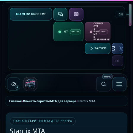
MIAMI RP PROJECT
0%
СВЯЗЬ
О ПРОЕКТЕ
СЕРВЕР
GTA
5
RAGE
ONLINE
DEV
MP
В
РАЗРАБОТКЕ
RAGE MP:
ЕЩЁ
Ctrl
+
K
A
Главная
›
Скачать скрипты MTA для сервера
›
Stantix MTA
СКАЧАТЬ СКРИПТЫ MTA ДЛЯ СЕРВЕРА
Stantix MTA