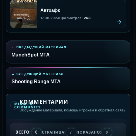
Автоафк
17.08.2024
Просмотров:
268
ПРЕДЫДУЩИЙ МАТЕРИАЛ
MunchSpot MTA
СЛЕДУЮЩИЙ МАТЕРИАЛ
Shooting Range MTA
КОММЕНТАРИИ
MIAMI RP
COMMUNITY
Обсуждение материала, помощь игрокам и обратная связь
ВСЕГО:
0
СТРАНИЦА:
/
ПОКАЗАНО:
0