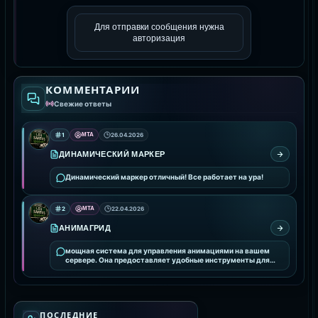
Для отправки сообщения нужна
авторизация
КОММЕНТАРИИ
Свежие ответы
1
MTA
26.04.2026
ДИНАМИЧЕСКИЙ МАРКЕР
Динамический маркер отличный! Все работает на ура!
2
MTA
22.04.2026
АНИМАГРИД
мощная система для управления анимациями на вашем
сервере. Она предоставляет удобные инструменты для
интеграции и настройки анимаций, улучшая визуальное
ПОСЛЕДНИЕ