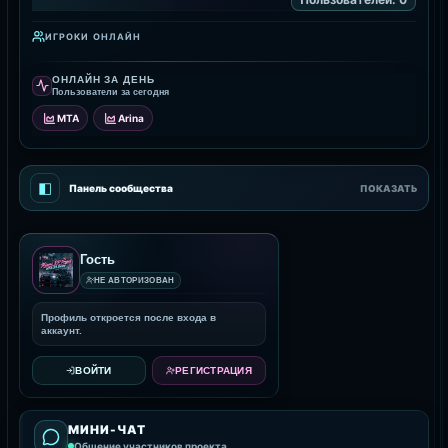
ИГРОКИ ОНЛАЙН
ОНЛАЙН ЗА ДЕНЬ
Пользователи за сегодня
MTA
Arina
◧
Панель сообщества
ПОКАЗАТЬ
Гость
НЕ АВТОРИЗОВАН
Профиль откроется после входа в
аккаунт.
ВОЙТИ
РЕГИСТРАЦИЯ
МИНИ-ЧАТ
Общение участников проекта