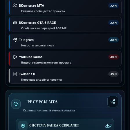
ВКонтакте MTA
JOIN
Главное сообщество проекта
ВКонтакте GTA 5 RAGE
JOIN
Сообщество сервера RAGE MP
Telegram
JOIN
Новости, анонсы и чат
YouTube канал
JOIN
Видео, стримы и контент проекта
Twitter / X
JOIN
Короткие апдейты проекта
РЕСУРСЫ МТА
Скрипты, системы и готовые решения
СИСТЕМА БАНКА CCDPLANET
7