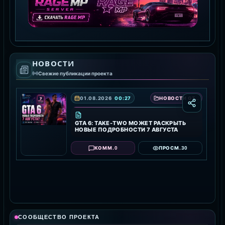
GTA 5 RAGE MP
НОВОСТИ
СКАЧАТЬ RAGE MP
Свежие публикации проекта
01.08.2026
00:27
НОВОСТИ GTA 6 — ДАТА ВЫХОДА, ТРЕЙЛЕРЫ И ПОДРОБНОСТИ ИГРЫ
GTA 6: TAKE-TWO МОЖЕТ РАСКРЫТЬ
НОВЫЕ ПОДРОБНОСТИ 7 АВГУСТА
0
30
КОММ.
ПРОСМ.
СООБЩЕСТВО ПРОЕКТА