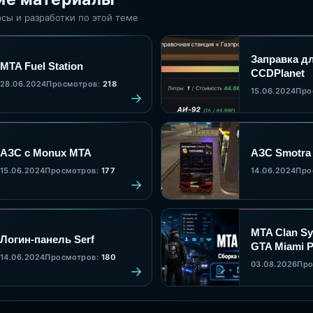
сы и разработки по этой теме
Заправка д
MTA Fuel Station
CCDPlanet
28.06.2024
Просмотров:
218
15.06.2024
Про
АЗС с Monux MTA
АЗС Smotra
15.06.2024
Просмотров:
177
14.06.2024
Про
MTA Clan Sy
Логин-панель Serf
GTA Miami P
14.06.2024
Просмотров:
180
MTA:SA - го
03.08.2026
Про
сборка кла
системы