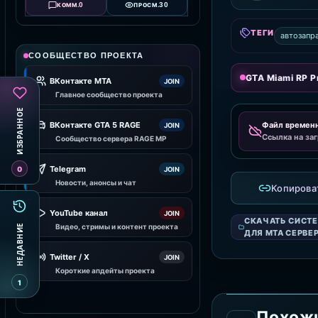
0
30
КОММ.
ПРОСМ.
ТЕГИ
автозапр
СООБЩЕСТВО ПРОЕКТА
GTA Miami RP Pr
ВКонтакте MTA
JOIN
Главное сообщество проекта
ИЗБРАННОЕ
Файл времен
ВКонтакте GTA 5 RAGE
JOIN
Ссылка на заг
Сообщество сервера RAGE MP
Telegram
0
JOIN
Новости, анонсы и чат
Копирова
YouTube канал
JOIN
СКАЧАТЬ СИСТ
НЕДАВНИЕ
Видео, стримы и контент проекта
ДЛЯ MTA СЕРВЕ
Twitter / X
JOIN
Короткие апдейты проекта
1
Похож