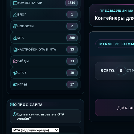
1510
КОММЕНТАРИИ
ПРЕДЫДУЩИЙ МА
1
БЛОГ
Контейнеры для
2
НОВОСТИ
299
MTA
MIAMI RP COM
33
НАСТРОЙКИ GTA И MTA
33
ГАЙДЫ
ВСЕГО:
0
СТ
10
GTA 5
17
ИГРЫ
ОПРОС САЙТА
Добавл
Где вы сейчас играете в GTA
онлайн?