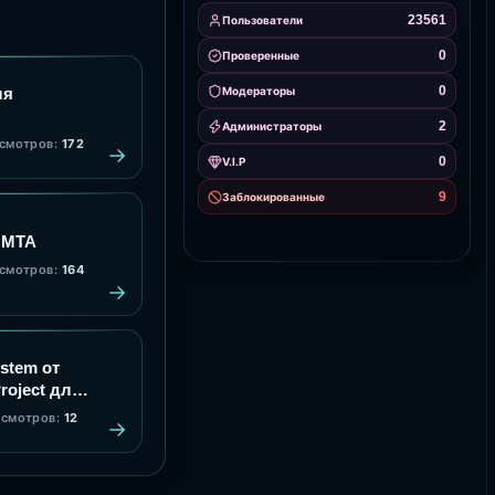
23561
Пользователи
0
Проверенные
0
ля
Модераторы
2
Администраторы
смотров:
172
0
V.I.P
9
Заблокированные
 MTA
смотров:
164
stem от
roject для
товая
смотров:
12
новой