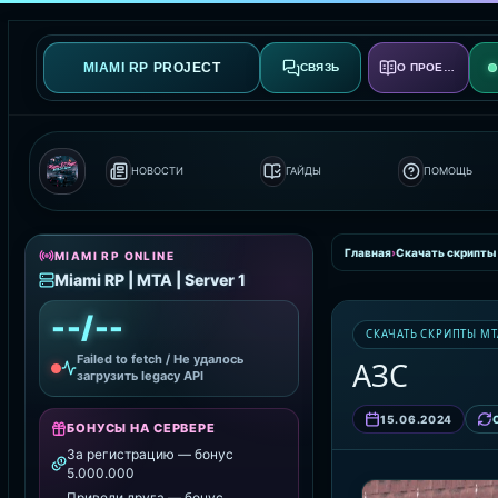
MIAMI RP PROJECT
СВЯЗЬ
О ПРОЕКТЕ
НОВОСТИ
ГАЙДЫ
ПОМОЩЬ
Главная
›
Скачать скрипты
MIAMI RP ONLINE
Miami RP | MTA | Server 1
--/--
СКАЧАТЬ СКРИПТЫ MT
Failed to fetch / Не удалось
АЗС
загрузить legacy API
15.06.2024
БОНУСЫ НА СЕРВЕРЕ
За регистрацию — бонус
5.000.000
Приведи друга — бонус