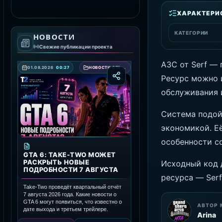
ХАРАКТЕРИ
СКАЧАТЬ RAGE MP
КАТЕГОРИИ
НОВОСТИ
Свежие публикации проекта
АЗС от Serf — 
01.08.2026
00:27
НОВОСТИ GTA 6 — ДАТА ВЫХОДА, ТРЕЙЛЕРЫ И ПОДРОБНОСТИ ИГРЫ
Ресурс можно 
обслуживания 
Система подой
экономикой. Е
особенности с
GTA 6: TAKE-TWO МОЖЕТ
РАСКРЫТЬ НОВЫЕ
Исходный код 
ПОДРОБНОСТИ 7 АВГУСТА
ресурса — Serf
Take-Two проведёт квартальный отчёт
7 августа 2026 года. Какие новости о
GTA 6 могут появиться, что известно о
АВТОР 
дате выхода и третьем трейлере.
Arina