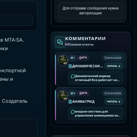
Для отправки сообщения нужна
авторизация
КОММЕНТАРИИ
в MTA:SA.
Свежие ответы
ики
1
MTA
26.04.2026
ДИНАМИЧЕСКИЙ МАРКЕР
ЧИТАТЬ
анспортной
Динамический маркер
ены и
отличный! Все работает на
ура!
2
MTA
22.04.2026
. Создатель
АНИМАГРИД
ЧИТАТЬ
мощная система для
управления анимациями на
вашем сервере. Она
предоставляет удобные
инструменты для
интеграции и настройки
анимаций, улучшая