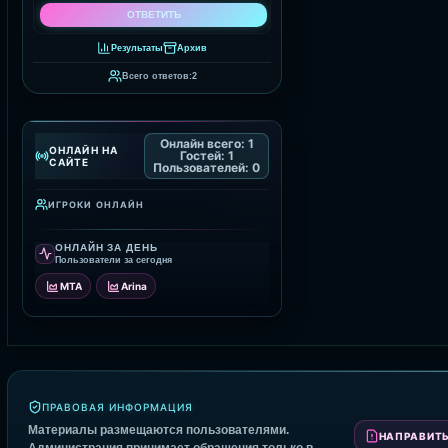
Результаты
Архив
Всего ответов:
2
Онлайн всего:
1
ОНЛАЙН НА
Гостей:
1
САЙТЕ
Пользователей:
0
ИГРОКИ ОНЛАЙН
ОНЛАЙН ЗА ДЕНЬ
Пользователи за сегодня
MTA
Arina
ПРАВОВАЯ ИНФОРМАЦИЯ
Материалы размещаются пользователями.
НАПРАВИТЬ