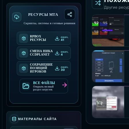
Другие ресур
РЕСУРСЫ МТА
Скрипты, системы и готовые решения
RPBOX
скач.
41
РЕСУРСЫ
СМЕНА НИКА
скач.
4
CCDPLANET
СОХРАНЕНИЕ
скач.
ПОЗИЦИЙ
30
ИГРОКОВ
ВСЕ ФАЙЛЫ
Открыть полный
раздел загрузок
МАТЕРИАЛЫ САЙТА