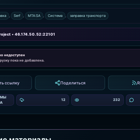
авка
,
Serf
,
MTA:SA
,
Система
,
заправка транспорта
oject • 46.174.50.52:22101
но недоступен
рузку пока не добавлена.
ть ссылку
Поделиться
R
ЕМЫ
12
232
РА
ие материалы