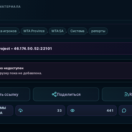
МАТЕРИАЛА
а игроков
,
MTA Province
,
MTA:SA
,
Система
,
репорты
oject • 46.174.50.52:22101
но недоступен
рузку пока не добавлена.
ть ссылку
Поделиться
R
ЕМЫ
33
441
РА