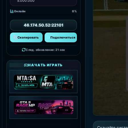
5.000.000
Онлайн
0%
46.174.50.52:22101
Скопировать
Подключиться
След. обновление: 19 сек
НАЧАТЬ ИГРАТЬ
MTA:SA SERVER
СКАЧАТЬ MTA
GTA 5 RAGE MP
Скачайте систе