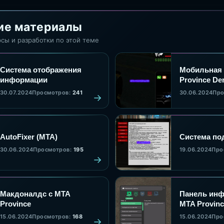
ие материалы
сы и разработки по этой теме
Система отображения
Мобильная 
информации
Province D
30.07.2024
Просмотров:
241
30.06.2024
Про
AutoFixer (MTA)
Система по
30.06.2024
Просмотров:
195
19.06.2024
Про
Макдоналдс с MTA
Панель инф
Province
MTA Provinc
15.06.2024
Просмотров:
168
15.06.2024
Про