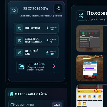
РЕСУРСЫ МТА
Похож
Скрипты, системы и готовые решения
Другие ресур
скач.
НОТИФИКС
35
СИСТЕМА
скач.
6
НАВИГАЦИИ
ИГРОВОЙ
скач.
30
ТАБ
ВСЕ ФАЙЛЫ
Открыть полный
раздел загрузок
МАТЕРИАЛЫ САЙТА
1510
КОММЕНТАРИИ