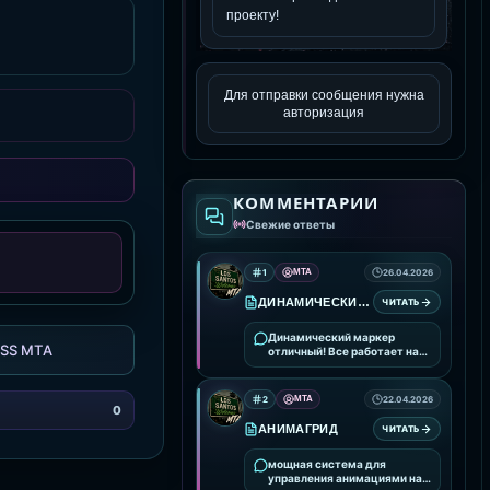
Для отправки сообщения нужна
авторизация
КОММЕНТАРИИ
Свежие ответы
1
MTA
26.04.2026
ДИНАМИЧЕСКИЙ МАРКЕР
ЧИТАТЬ
Динамический маркер
SS MTA
отличный! Все работает на
ура!
2
MTA
22.04.2026
0
АНИМАГРИД
ЧИТАТЬ
мощная система для
управления анимациями на