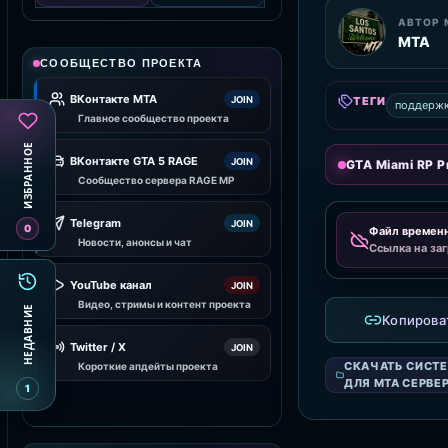
АВТОР 
MTA
СООБЩЕСТВО ПРОЕКТА
ВКонтакте MTA
JOIN
ТЕГИ
поддержк
Главное сообщество проекта
ИЗБРАННОЕ
ВКонтакте GTA 5 RAGE
JOIN
GTA Miami RP Pr
Сообщество сервера RAGE MP
Telegram
JOIN
0
Файл времен
Новости, анонсы и чат
Ссылка на заг
YouTube канал
JOIN
Видео, стримы и контент проекта
НЕДАВНИЕ
Копирова
Twitter / X
JOIN
СКАЧАТЬ СИСТ
Короткие апдейты проекта
ДЛЯ MTA СЕРВЕ
1