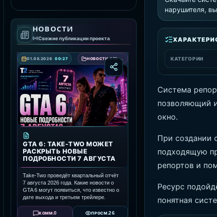
СКАЧАТЬ RAGE MP
нарушителя, вы
НОВОСТИ
Свежие публикации проекта
ХАРАКТЕРИ
КАТЕГОРИИ
01.08.2026
00:27
НОВОСТИ GTA 6 — ДАТА ВЫХОДА, ТРЕЙЛЕРЫ И ПОДРОБНОСТИ ИГРЫ
Система репорт
позволяющий и
окно.
При создании 
GTA 6: TAKE-TWO МОЖЕТ
подходящую пр
РАСКРЫТЬ НОВЫЕ
ПОДРОБНОСТИ 7 АВГУСТА
репортов и по
Take-Two проведёт квартальный отчёт
7 августа 2026 года. Какие новости о
Ресурс подойд
GTA 6 могут появиться, что известно о
дате выхода и третьем трейлере.
понятная сист
0
26
КОММ.
ПРОСМ.