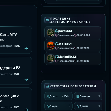
вашем сервере. Она
предоставляет удобные
инструменты для
интеграции и настройки
анимаций, улучшая
визуальное
ПОСЛЕДНИЕ
ЗАРЕГИСТРИРОВАННЫЕ
pavel333
Сеть MTA
Пользователи
06.08.2026
emo
4toToTut
смотров:
225
Пользователи
29.07.2026
Makim50321
Пользователи
24.07.2026
ддержки F2
смотров:
150
СТАТИСТИКА ПОЛЬЗОВАТЕЛЕЙ
ормации с
23563
1
Всего
Сегодня
e
0
1
Вчера
7 дней
смотров:
197