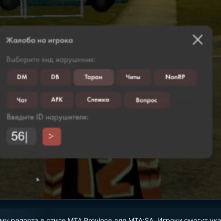
му репорта в стиле MTA Province для MTA:SA. Игроки смогут ука