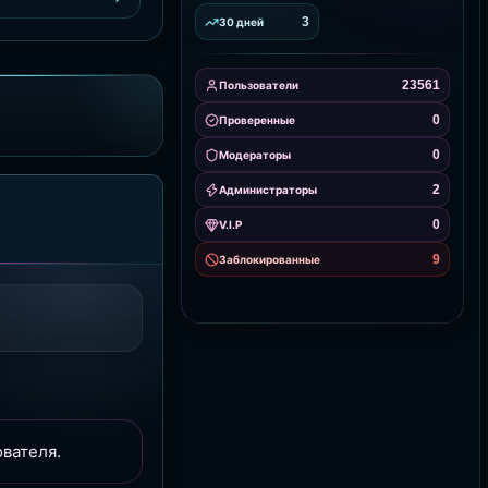
3
30 дней
23561
Пользователи
0
Проверенные
0
Модераторы
2
Администраторы
0
V.I.P
9
Заблокированные
вателя.