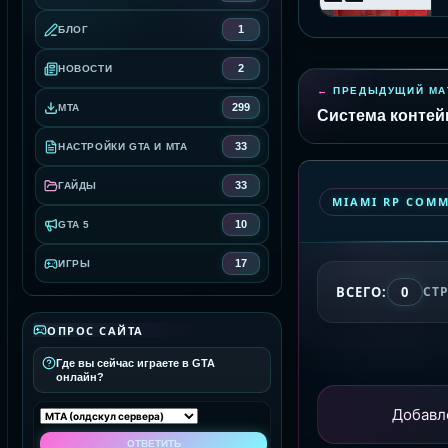
1
БЛОГ
2
НОВОСТИ
ПРЕДЫДУЩИЙ МА
299
MTA
Система контей
33
НАСТРОЙКИ GTA И MTA
33
ГАЙДЫ
MIAMI RP COM
10
GTA 5
17
ИГРЫ
ВСЕГО:
0
СТ
ОПРОС САЙТА
Где вы сейчас играете в GTA
онлайн?
Добавл