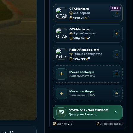
TOP
GTAMania.ru
GTA-портал
0
419д 3ч
GTAMania.net
Игровой портал
0
510д 4ч
FalloutFanatics.com
Fallout-сообщество
0
492д 4ч
Место свободно
Занять место №4
Место свободно
Занять место №5
СТАТЬ VIP-ПАРТНЁРОМ
Доступно 2 места
Занято:
3
/5
Внешние сайты
зать ID