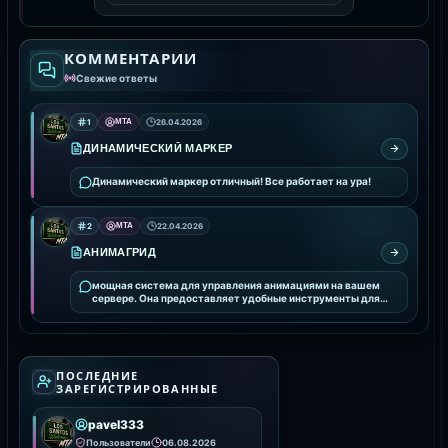
КОММЕНТАРИИ
Свежие ответы
1
MTA
26.04.2026
ДИНАМИЧЕСКИЙ МАРКЕР
Динамический маркер отличный! Все работает на ура!
2
MTA
22.04.2026
АНИМАГРИД
мощная система для управления анимациями на вашем
сервере. Она предоставляет удобные инструменты для
интеграции и настройки анимаций, улучшая визуальное
ПОСЛЕДНИЕ
ЗАРЕГИСТРИРОВАННЫЕ
pavel333
Пользователи
06.08.2026