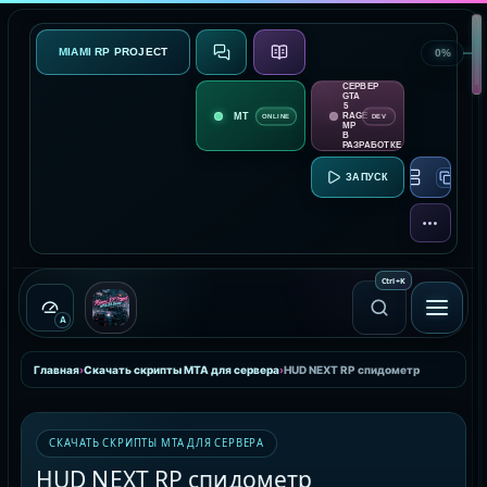
MIAMI RP PROJECT
0%
СВЯЗЬ
О ПРОЕКТЕ
СЕРВЕР
GTA
5
RAGE
ONLINE
DEV
MP
В
РАЗРАБОТКЕ
RAGE MP:
ЕЩЁ
Ctrl
+
K
A
Главная
›
Скачать скрипты MTA для сервера
›
HUD NEXT RP спидометр
СКАЧАТЬ СКРИПТЫ MTA ДЛЯ СЕРВЕРА
HUD NEXT RP спидометр