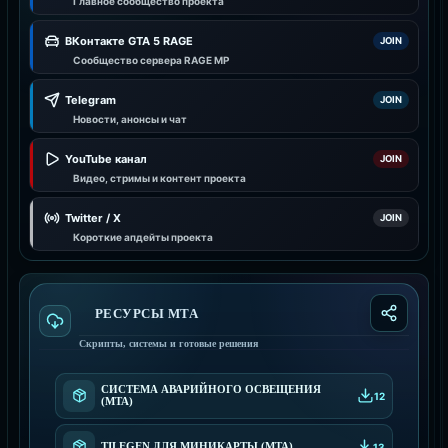
Главное сообщество проекта
ВКонтакте GTA 5 RAGE
JOIN
Сообщество сервера RAGE MP
Telegram
JOIN
Новости, анонсы и чат
YouTube канал
JOIN
Видео, стримы и контент проекта
Twitter / X
JOIN
Короткие апдейты проекта
РЕСУРСЫ МТА
Скрипты, системы и готовые решения
СИСТЕМА АВАРИЙНОГО ОСВЕЩЕНИЯ
12
(MTA)
TILEGEN ДЛЯ МИНИКАРТЫ (MTA)
13