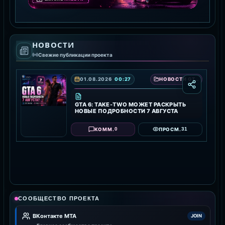
GTA 5 RAGE MP
НОВОСТИ
СКАЧАТЬ RAGE MP
Свежие публикации проекта
01.08.2026
00:27
НОВОСТИ GTA 6 — ДАТА ВЫХОДА, ТРЕЙЛЕРЫ И ПОДРОБНОСТИ ИГРЫ
GTA 6: TAKE-TWO МОЖЕТ РАСКРЫТЬ
НОВЫЕ ПОДРОБНОСТИ 7 АВГУСТА
0
31
КОММ.
ПРОСМ.
СООБЩЕСТВО ПРОЕКТА
ВКонтакте MTA
JOIN