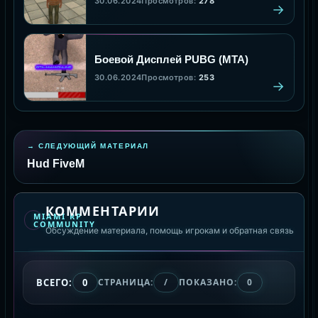
30.06.2024
Просмотров:
278
Боевой Дисплей PUBG (MTA)
30.06.2024
Просмотров:
253
СЛЕДУЮЩИЙ МАТЕРИАЛ
Hud FiveM
КОММЕНТАРИИ
MIAMI RP
COMMUNITY
Обсуждение материала, помощь игрокам и обратная связь
ВСЕГО:
0
СТРАНИЦА:
/
ПОКАЗАНО:
0