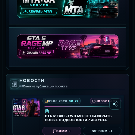
MTA:SA SERVER
СКАЧАТЬ MTA
GTA 5 RAGE MP
НОВОСТИ
СКАЧАТЬ RAGE MP
Свежие публикации проекта
01.08.2026
00:27
НОВОСТИ GTA 6 — ДАТА ВЫХОДА, ТРЕЙЛЕРЫ И ПОДРОБНОСТИ ИГРЫ
GTA 6: TAKE-TWO МОЖЕТ РАСКРЫТЬ
НОВЫЕ ПОДРОБНОСТИ 7 АВГУСТА
0
31
КОММ.
ПРОСМ.