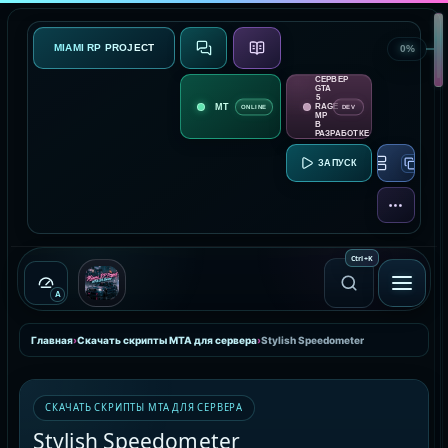
MIAMI RP PROJECT
0%
СВЯЗЬ
О ПРОЕКТЕ
СЕРВЕР
GTA
5
RAGE
ONLINE
DEV
MP
В
РАЗРАБОТКЕ
RAGE MP:
ЕЩЁ
Ctrl
+
K
A
Главная
›
Скачать скрипты MTA для сервера
›
Stylish Speedometer
СКАЧАТЬ СКРИПТЫ MTA ДЛЯ СЕРВЕРА
Stylish Speedometer