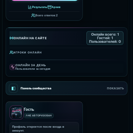
Результаты
Архив
Всего ответов:
2
Онлайн всего:
1
Гостей:
1
ОНЛАЙН НА САЙТЕ
Пользователей:
0
ИГРОКИ ОНЛАЙН
ОНЛАЙН ЗА ДЕНЬ
Пользователи за сегодня
◧
Панель сообщества
ПОКАЗАТЬ
Гость
НЕ АВТОРИЗОВАН
Профиль откроется после входа в
аккаунт.