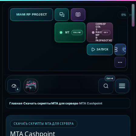
MIAMI RP PROJECT
0%
СВЯЗЬ
О ПРОЕКТЕ
СЕРВЕР
GTA
5
RAGE
ONLINE
DEV
MP
В
РАЗРАБОТКЕ
RAGE MP:
ЕЩЁ
Ctrl
+
K
A
Главная
›
Скачать скрипты MTA для сервера
›
MTA Cashpoint
СКАЧАТЬ СКРИПТЫ MTA ДЛЯ СЕРВЕРА
MTA Cashpoint