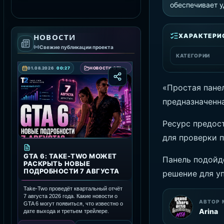
обеспечивает у
СКАЧАТЬ RAGE MP
ХАРАКТЕРИ
НОВОСТИ
Свежие публикации проекта
КАТЕГОРИИ
01.08.2026
00:27
НОВОСТИ GTA 6 — ДАТА ВЫХОДА, ТРЕЙЛЕРЫ И ПОДРОБНОСТИ ИГРЫ
«Простая пане
предназначенна
Ресурс предос
для проверки 
GTA 6: TAKE-TWO МОЖЕТ
Панель подойд
РАСКРЫТЬ НОВЫЕ
ПОДРОБНОСТИ 7 АВГУСТА
решение для у
Take-Two проведёт квартальный отчёт
7 августа 2026 года. Какие новости о
АВТОР 
GTA 6 могут появиться, что известно о
Arina
дате выхода и третьем трейлере.