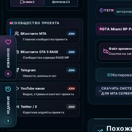
0
23
КОММ.
ПРОСМ.
ТЕГИ
авториза
СООБЩЕСТВО ПРОЕКТА
GTA Miami RP Pr
ВКонтакте MTA
JOIN
Главное сообщество проекта
Файл времен
ИЗБРАННОЕ
ВКонтакте GTA 5 RAGE
JOIN
Ссылка на заг
Сообщество сервера RAGE MP
Telegram
JOIN
0
Копирова
Новости, анонсы и чат
СКАЧАТЬ СИСТ
YouTube канал
JOIN
ДЛЯ MTA СЕРВЕ
Видео, стримы и контент проекта
НЕДАВНИЕ
Twitter / X
JOIN
Короткие апдейты проекта
1
Похож