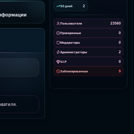
2
30 дней
информации
23560
Пользователи
0
Проверенные
0
Модераторы
2
Администраторы
0
V.I.P
9
Заблокированные
вателя.