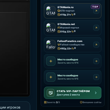
TOP
GTAMania.ru
GTA-портал
0
419д 21ч
GTAMania.net
Игровой портал
0
510д 22ч
FalloutFanatics.com
Fallout-сообщество
0
492д 22ч
Место свободно
Занять место №4
Место свободно
Занять место №5
СТАТЬ VIP-ПАРТНЁРОМ
Доступно 2 места
Занято:
3
/5
Внешние сайты
ции игроков