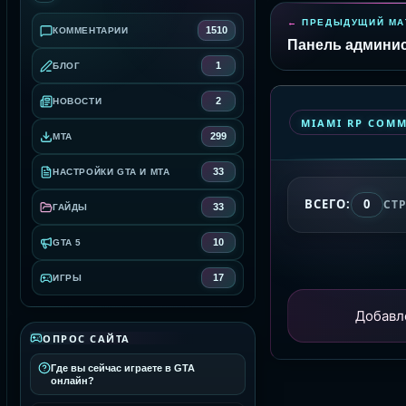
ПРЕДЫДУЩИЙ МА
1510
КОММЕНТАРИИ
Панель админи
1
БЛОГ
2
НОВОСТИ
MIAMI RP COM
299
MTA
33
НАСТРОЙКИ GTA И MTA
ВСЕГО:
0
СТ
33
ГАЙДЫ
10
GTA 5
17
ИГРЫ
Добавл
ОПРОС САЙТА
Где вы сейчас играете в GTA
онлайн?