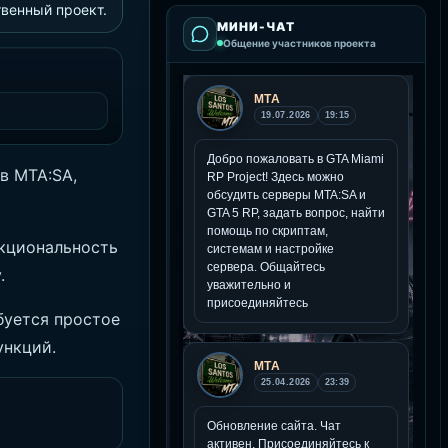
твенный проект.
МИНИ-ЧАТ
Общение участников проекта
в MTA:SA,
нкциональность
.
буется простое
ункций.