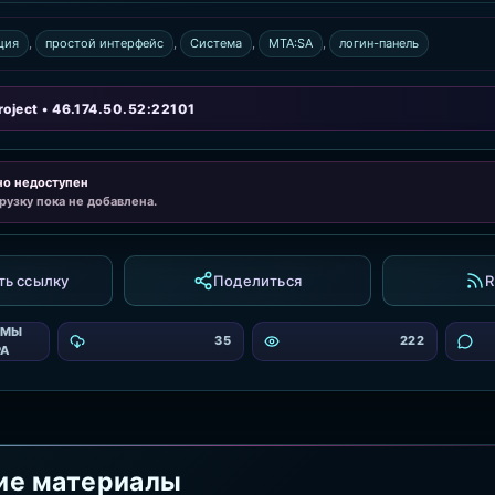
ция
,
простой интерфейс
,
Система
,
MTA:SA
,
логин-панель
oject • 46.174.50.52:22101
но недоступен
рузку пока не добавлена.
ть ссылку
Поделиться
R
ЕМЫ
35
222
РА
ие материалы