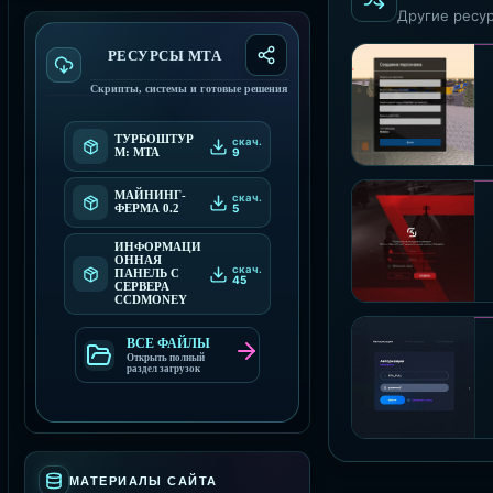
Другие ресур
РЕСУРСЫ МТА
Скрипты, системы и готовые решения
ТУРБОШТУР
скач.
9
М: MTA
МАЙНИНГ-
скач.
5
ФЕРМА 0.2
ИНФОРМАЦИ
ОННАЯ
скач.
ПАНЕЛЬ С
45
СЕРВЕРА
CCDMONEY
ВСЕ ФАЙЛЫ
Открыть полный
раздел загрузок
МАТЕРИАЛЫ САЙТА