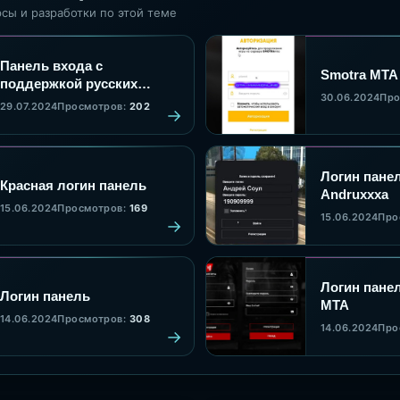
сы и разработки по этой теме
Панель входа с
Smotra MTA
поддержкой русских
30.06.2024
Про
никнеймов
29.07.2024
Просмотров:
202
Логин панел
Красная логин панель
Andruxxxa
15.06.2024
Просмотров:
169
15.06.2024
Про
Логин пане
Логин панель
MTA
14.06.2024
Просмотров:
308
14.06.2024
Про