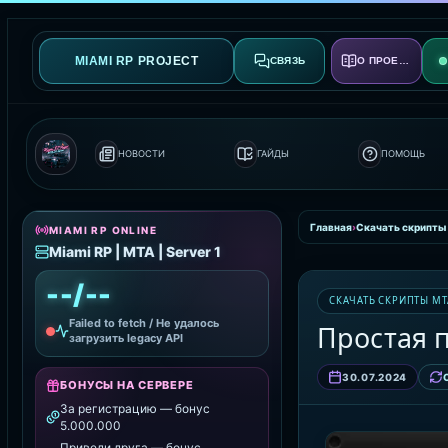
MIAMI RP PROJECT
СВЯЗЬ
О ПРОЕКТЕ
НОВОСТИ
ГАЙДЫ
ПОМОЩЬ
Главная
›
Скачать скрипты
MIAMI RP ONLINE
Miami RP | MTA | Server 1
--/--
СКАЧАТЬ СКРИПТЫ MT
Failed to fetch / Не удалось
Простая 
загрузить legacy API
30.07.2024
БОНУСЫ НА СЕРВЕРЕ
За регистрацию — бонус
5.000.000
Приведи друга — бонус