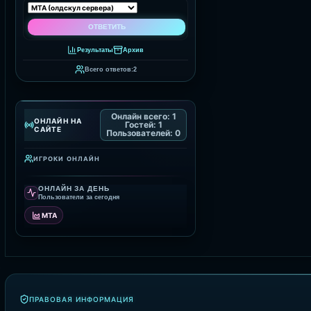
Результаты
Архив
Всего ответов:
2
Онлайн всего:
1
ОНЛАЙН НА
Гостей:
1
САЙТЕ
Пользователей:
0
ИГРОКИ ОНЛАЙН
ОНЛАЙН ЗА ДЕНЬ
Пользователи за сегодня
MTA
ПРАВОВАЯ ИНФОРМАЦИЯ