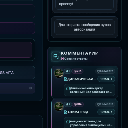
Для отправки сообщения нужна
авторизация
КОММЕНТАРИИ
Свежие ответы
1
MTA
26.04.2026
SS MTA
ДИНАМИЧЕСКИЙ МАРКЕР
ЧИТАТЬ
0
Динамический маркер
отличный! Все работает на
ура!
2
MTA
22.04.2026
АНИМАГРИД
ЧИТАТЬ
мощная система для
управления анимациями на