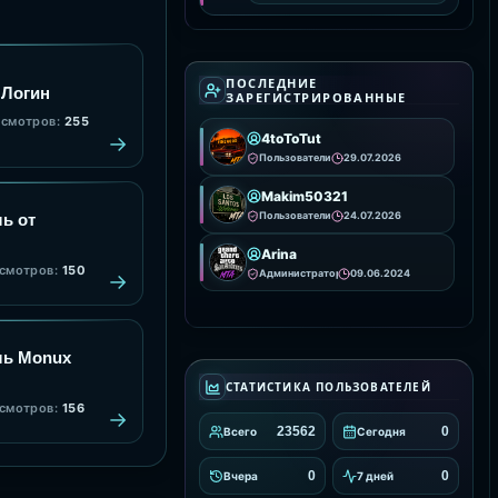
вашем сервере. Она
предоставляет удобные
инструменты для
интеграции и настройки
анимаций, улучшая
визуальное
ПОСЛЕДНИЕ
 Логин
ЗАРЕГИСТРИРОВАННЫЕ
смотров:
255
4toToTut
Пользователи
29.07.2026
Makim50321
Пользователи
24.07.2026
ь от
Arina
смотров:
150
Администраторы
09.06.2024
ль Monux
СТАТИСТИКА ПОЛЬЗОВАТЕЛЕЙ
смотров:
156
23562
0
Всего
Сегодня
0
0
Вчера
7 дней