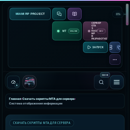
MIAMI RP PROJECT
0%
СВЯЗЬ
О ПРОЕКТЕ
СЕРВЕР
GTA
5
RAGE
ONLINE
DEV
MP
В
РАЗРАБОТКЕ
RAGE MP:
ЕЩЁ
Ctrl
+
K
A
Главная
›
Скачать скрипты MTA для сервера
›
Система отображения информации
СКАЧАТЬ СКРИПТЫ MTA ДЛЯ СЕРВЕРА