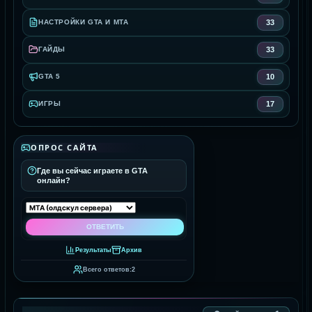
33
НАСТРОЙКИ GTA И MTA
33
ГАЙДЫ
10
GTA 5
17
ИГРЫ
ОПРОС САЙТА
Где вы сейчас играете в GTA
онлайн?
Результаты
Архив
Всего ответов:
2