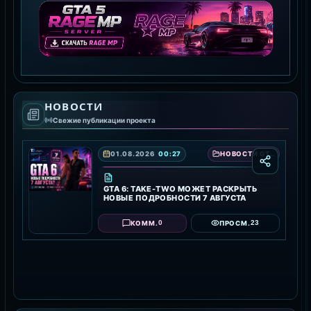
СКАЧАТЬ MTA
GTA 5 RAGE MP
НОВОСТИ
СКАЧАТЬ RAGE MP
Свежие публикации проекта
01.08.2026
00:27
НОВОСТИ GTA 6 — ДАТА ВЫХОДА, ТРЕЙЛЕРЫ И ПОДРОБНОСТИ ИГРЫ
GTA 6: TAKE-TWO МОЖЕТ РАСКРЫТЬ
НОВЫЕ ПОДРОБНОСТИ 7 АВГУСТА
0
23
КОММ.
ПРОСМ.