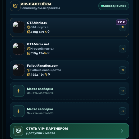
VIP-ПАРТНЁРЫ
2
Свободно
из 5
Рекомендуемые проекты
TOP
GTAMania.ru
GTA-портал
0
419д 18ч
GTAMania.net
Игровой портал
0
510д 19ч
FalloutFanatics.com
Fallout-сообщество
0
492д 19ч
Место свободно
Занять место №4
Место свободно
Занять место №5
СТАТЬ VIP-ПАРТНЁРОМ
Доступно 2 места