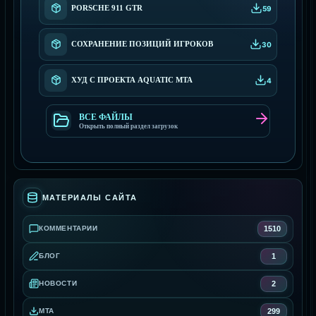
PORSCHE 911 GTR
59
СОХРАНЕНИЕ ПОЗИЦИЙ ИГРОКОВ
30
XУД С ПРОEКТА AQUATIC MTA
4
ВСЕ ФАЙЛЫ
Открыть полный раздел загрузок
МАТЕРИАЛЫ САЙТА
1510
КОММЕНТАРИИ
1
БЛОГ
2
НОВОСТИ
299
MTA