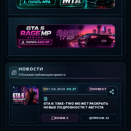
MTA:SA SERVER
СКАЧАТЬ MTA
GTA 5 RAGE MP
НОВОСТИ
СКАЧАТЬ RAGE MP
Свежие публикации проекта
01.08.2026
00:27
НОВОСТИ GTA 6 — ДАТА ВЫХОДА, ТРЕЙЛЕРЫ И ПОДРОБНОСТИ ИГРЫ
GTA 6: TAKE-TWO МОЖЕТ РАСКРЫТЬ
НОВЫЕ ПОДРОБНОСТИ 7 АВГУСТА
0
33
КОММ.
ПРОСМ.