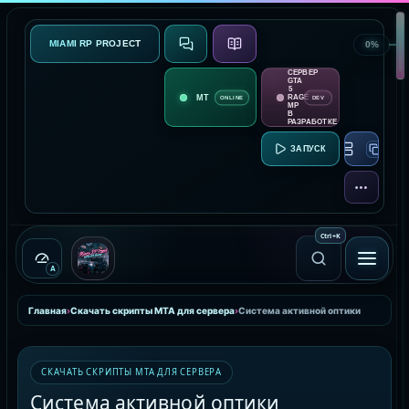
MIAMI RP PROJECT
0%
СВЯЗЬ
О ПРОЕКТЕ
СЕРВЕР
GTA
5
RAGE
ONLINE
DEV
MP
В
РАЗРАБОТКЕ
RAGE MP:
ЕЩЁ
Ctrl
+
K
A
Главная
›
Скачать скрипты MTA для сервера
›
Система активной оптики
СКАЧАТЬ СКРИПТЫ MTA ДЛЯ СЕРВЕРА
Система активной оптики