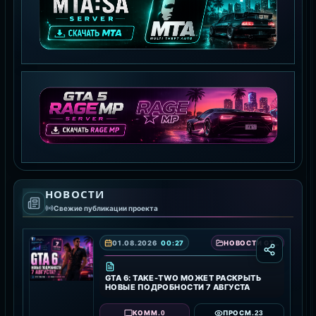
MTA:SA SERVER
СКАЧАТЬ MTA
GTA 5 RAGE MP
НОВОСТИ
СКАЧАТЬ RAGE MP
Свежие публикации проекта
01.08.2026
00:27
НОВОСТИ GTA 6 — ДАТА ВЫХОДА, ТРЕЙЛЕРЫ И ПОДРОБНОСТИ ИГРЫ
GTA 6: TAKE-TWO МОЖЕТ РАСКРЫТЬ
НОВЫЕ ПОДРОБНОСТИ 7 АВГУСТА
0
23
КОММ.
ПРОСМ.