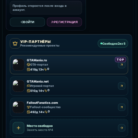
Профиль откроется после входа в
аккаунт.
ВОЙТИ
РЕГИСТРАЦИЯ
VIP-ПАРТНЁРЫ
2
Свободно
из 5
Рекомендуемые проекты
TOP
GTAMania.ru
GTA-портал
0
419д 13ч
GTAMania.net
Игровой портал
0
510д 14ч
FalloutFanatics.com
Fallout-сообщество
0
492д 14ч
Место свободно
Занять место №4