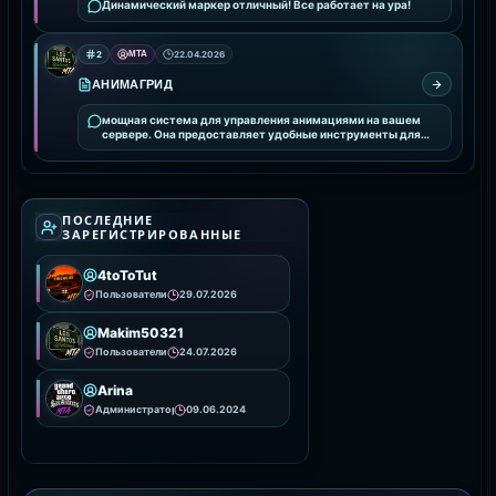
Динамический маркер отличный! Все работает на ура!
2
MTA
22.04.2026
АНИМАГРИД
мощная система для управления анимациями на вашем
сервере. Она предоставляет удобные инструменты для
интеграции и настройки анимаций, улучшая визуальное
ПОСЛЕДНИЕ
ЗАРЕГИСТРИРОВАННЫЕ
4toToTut
Пользователи
29.07.2026
Makim50321
Пользователи
24.07.2026
Arina
Администраторы
09.06.2024