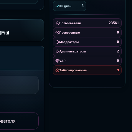
3
30 дней
23561
Пользователи
itil
0
Проверенные
0
Модераторы
2
Администраторы
0
V.I.P
9
Заблокированные
вателя.