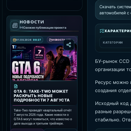
Скачать систе
СКАЧАТЬ RAGE MP
автомобилей с
НОВОСТИ
Свежие публикации проекта
ХАРАКТЕРИ
01.08.2026
00:27
НОВОСТИ GTA 6 — ДАТА ВЫХОДА, ТРЕЙЛЕРЫ И ПОДРОБНОСТИ ИГРЫ
КАТЕГОРИИ
БУ-рынок CCD 
организации т
Ресурс можно 
создания отде
GTA 6: TAKE-TWO МОЖЕТ
РАСКРЫТЬ НОВЫЕ
ПОДРОБНОСТИ 7 АВГУСТА
Исходный код 
разные разреше
Take-Two проведёт квартальный отчёт
7 августа 2026 года. Какие новости о
стабильно. Отв
GTA 6 могут появиться, что известно о
дате выхода и третьем трейлере.