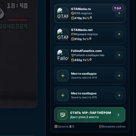
TOP
GTAMania.ru
GTA-портал
0
419д 0ч
GTAMania.net
Игровой портал
0
510д 1ч
FalloutFanatics.com
Fallout-сообщество
0
492д 1ч
Место свободно
Занять место №4
Место свободно
Занять место №5
СТАТЬ VIP-ПАРТНЁРОМ
Доступно 2 места
Занято:
3
/5
Внешние сайты