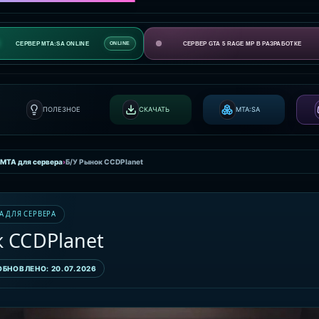
СЕРВЕР MTA:SA ONLINE
СЕРВЕР GTA 5 RAGE MP В РАЗРАБОТКЕ
ONLINE
ПОЛЕЗНОЕ
СКАЧАТЬ
MTA:SA
 MTA для сервера
›
Б/У Рынок CCDPlanet
A ДЛЯ СЕРВЕРА
к CCDPlanet
ОБНОВЛЕНО: 20.07.2026