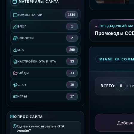
МАТЕРИАЛЫ САЙТА
1510
КОММЕНТАРИИ
ПРЕДЫДУЩИЙ МА
1
БЛОГ
Промокоды CCD
2
НОВОСТИ
299
MTA
MIAMI RP COM
33
НАСТРОЙКИ GTA И MTA
33
ГАЙДЫ
10
GTA 5
ВСЕГО:
0
СТ
17
ИГРЫ
ОПРОС САЙТА
Добавл
Где вы сейчас играете в GTA
онлайн?