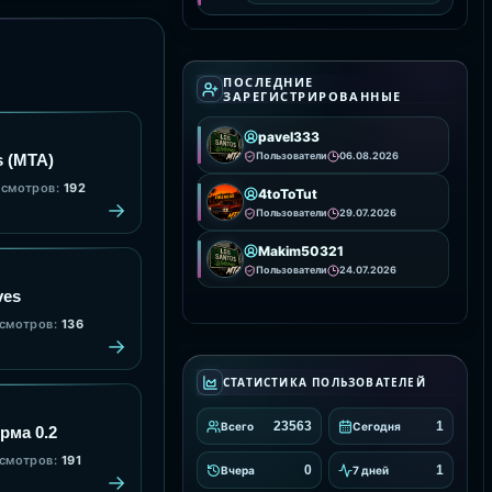
вашем сервере. Она
предоставляет удобные
инструменты для
интеграции и настройки
анимаций, улучшая
визуальное
ПОСЛЕДНИЕ
ЗАРЕГИСТРИРОВАННЫЕ
pavel333
Пользователи
06.08.2026
s (MTA)
смотров:
192
4toToTut
Пользователи
29.07.2026
Makim50321
Пользователи
24.07.2026
ves
смотров:
136
СТАТИСТИКА ПОЛЬЗОВАТЕЛЕЙ
23563
1
Всего
Сегодня
рма 0.2
смотров:
191
0
1
Вчера
7 дней