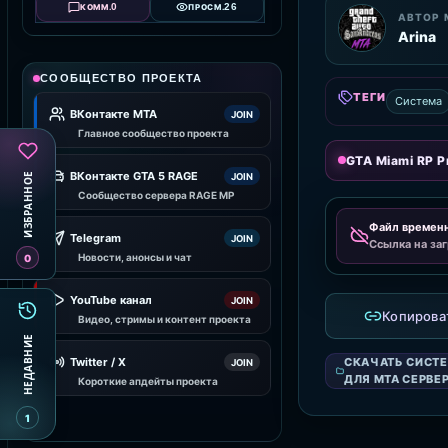
0
26
КОММ.
ПРОСМ.
АВТОР 
Arina
СООБЩЕСТВО ПРОЕКТА
ТЕГИ
Система
ВКонтакте MTA
JOIN
Главное сообщество проекта
GTA Miami RP Pr
ВКонтакте GTA 5 RAGE
ИЗБРАННОЕ
JOIN
Сообщество сервера RAGE MP
Файл времен
Telegram
JOIN
Ссылка на заг
Новости, анонсы и чат
0
YouTube канал
JOIN
Копирова
Видео, стримы и контент проекта
НЕДАВНИЕ
СКАЧАТЬ СИСТ
Twitter / X
JOIN
ДЛЯ MTA СЕРВЕ
Короткие апдейты проекта
1