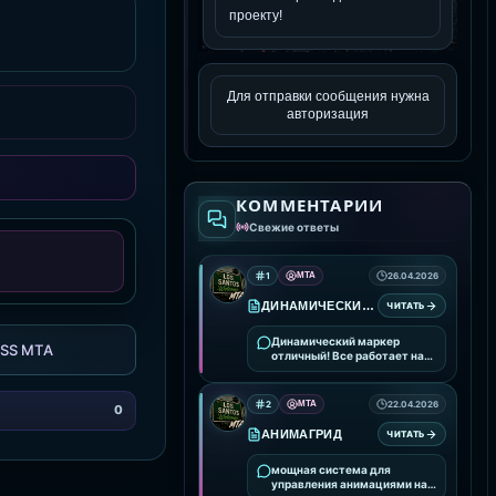
Для отправки сообщения нужна
авторизация
КОММЕНТАРИИ
Свежие ответы
1
MTA
26.04.2026
ДИНАМИЧЕСКИЙ МАРКЕР
ЧИТАТЬ
Динамический маркер
SS MTA
отличный! Все работает на
ура!
2
MTA
22.04.2026
0
АНИМАГРИД
ЧИТАТЬ
мощная система для
управления анимациями на