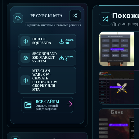
Похож
РЕСУРСЫ МТА
Другие ресур
Скрипты, системы и готовые решения
HUD ОТ
скач.
18
SQDPANDA
SECONDHAND
скач.
SSD MARKET
6
SYSTEM
MTA CLAN
WAR / CW -
СКАЧАТЬ
ГОТОВУЮ CW
СБОРКУ ДЛЯ
MTA
ВСЕ ФАЙЛЫ
Открыть полный
раздел загрузок