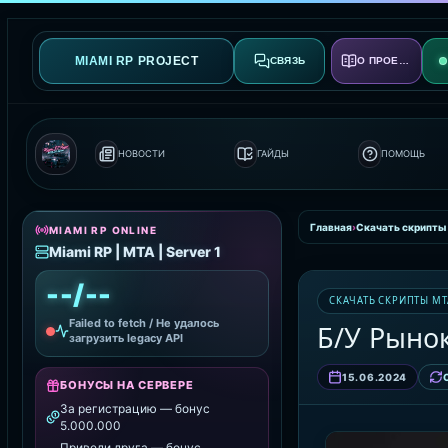
MIAMI RP PROJECT
СВЯЗЬ
О ПРОЕКТЕ
НОВОСТИ
ГАЙДЫ
ПОМОЩЬ
Главная
›
Скачать скрипты
MIAMI RP ONLINE
Miami RP | MTA | Server 1
--/--
СКАЧАТЬ СКРИПТЫ MT
Failed to fetch / Не удалось
Б/У Рыно
загрузить legacy API
15.06.2024
БОНУСЫ НА СЕРВЕРЕ
За регистрацию — бонус
5.000.000
Приведи друга — бонус