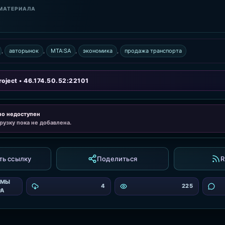
МАТЕРИАЛА
,
авторынок
,
MTA:SA
,
экономика
,
продажа транспорта
oject • 46.174.50.52:22101
но недоступен
рузку пока не добавлена.
ть ссылку
Поделиться
R
ЕМЫ
4
225
РА