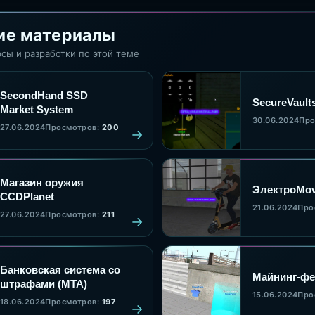
ие материалы
сы и разработки по этой теме
SecondHand SSD
SecureVault
Market System
30.06.2024
Про
27.06.2024
Просмотров:
200
Магазин оружия
ЭлектроMo
CCDPlanet
21.06.2024
Про
27.06.2024
Просмотров:
211
Банковская система со
Майнинг-фе
штрафами (MTA)
15.06.2024
Про
18.06.2024
Просмотров:
197