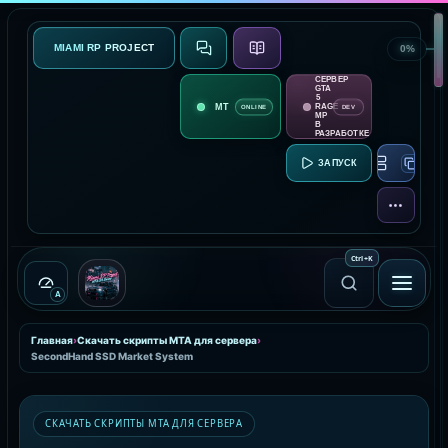
MIAMI RP PROJECT
0%
СВЯЗЬ
О ПРОЕКТЕ
СЕРВЕР
GTA
5
RAGE
ONLINE
DEV
MP
В
РАЗРАБОТКЕ
RAGE MP:
ЕЩЁ
Ctrl
+
K
A
Главная
›
Скачать скрипты MTA для сервера
›
SecondHand SSD Market System
СКАЧАТЬ СКРИПТЫ MTA ДЛЯ СЕРВЕРА