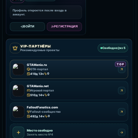
Профиль откроется после входа в
аккаунт.
ВОЙТИ
РЕГИСТРАЦИЯ
VIP-ПАРТНЁРЫ
2
Свободно
из 5
Рекомендуемые проекты
TOP
GTAMania.ru
GTA-портал
0
419д 13ч
GTAMania.net
Игровой портал
0
510д 14ч
FalloutFanatics.com
Fallout-сообщество
0
492д 14ч
Место свободно
Занять место №4