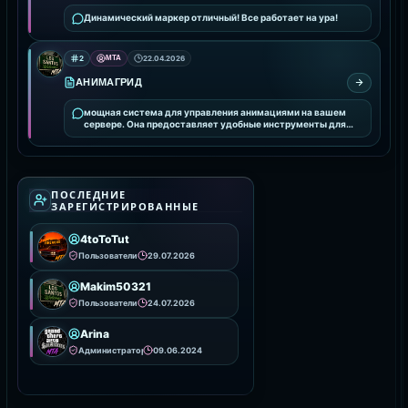
Динамический маркер отличный! Все работает на ура!
2
MTA
22.04.2026
АНИМАГРИД
мощная система для управления анимациями на вашем
сервере. Она предоставляет удобные инструменты для
интеграции и настройки анимаций, улучшая визуальное
ПОСЛЕДНИЕ
ЗАРЕГИСТРИРОВАННЫЕ
4toToTut
Пользователи
29.07.2026
Makim50321
Пользователи
24.07.2026
Arina
Администраторы
09.06.2024