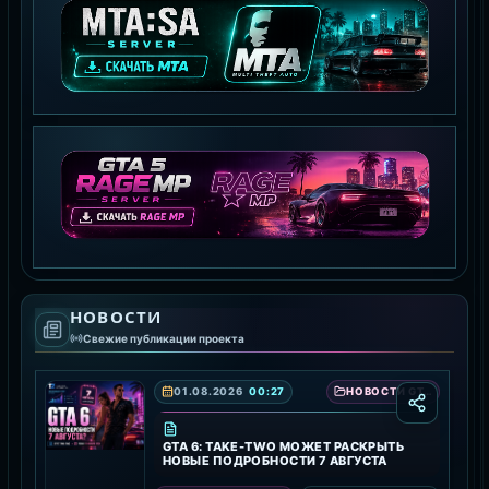
MTA:SA SERVER
СКАЧАТЬ MTA
GTA 5 RAGE MP
НОВОСТИ
СКАЧАТЬ RAGE MP
Свежие публикации проекта
01.08.2026
00:27
НОВОСТИ GTA 6 — ДАТА ВЫХОДА, ТРЕЙЛЕРЫ И ПОДРОБНОСТИ ИГРЫ
GTA 6: TAKE-TWO МОЖЕТ РАСКРЫТЬ
НОВЫЕ ПОДРОБНОСТИ 7 АВГУСТА