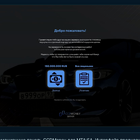
рмационную панель CCDMoney для MTA:SA. Интерфейс предназн