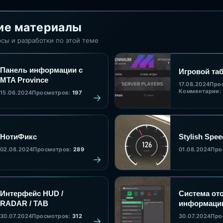
ие материалы
сы и разработки по этой теме
Панель информации с
Игровой та
MTA Province
17.08.2024
Про
Комментарии:
15.06.2024
Просмотров:
197
НотиФикс
Stylish Spe
02.08.2024
Просмотров:
289
01.08.2024
Про
Интерфейс HUD /
Система от
RADAR / TAB
информаци
30.07.2024
Просмотров:
312
30.07.2024
Про