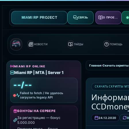
MIAMI RP PROJECT
СВЯЗЬ
О ПРОЕКТЕ
НОВОСТИ
ГАЙДЫ
ПОМОЩЬ
Главная
›
Скачать скрипты
MIAMI RP ONLINE
Miami RP | MTA | Server 1
--/--
СКАЧАТЬ СКРИПТЫ MT
Failed to fetch / Не удалось
Информац
загрузить legacy API
CCDmone
БОНУСЫ НА СЕРВЕРЕ
За регистрацию — бонус
24.12.2020
О
5.000.000
Приведи друга — бонус