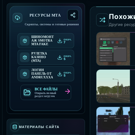
Похож
РЕСУРСЫ МТА
Другие ресур
Скрипты, системы и готовые решения
ШИНОМОНТ
скач.
АЖ SMOTRA
7
MTA FAKE
РУЛЕТКА
скач.
КАЗИНО
5
(MTA)
ЛОГИН
скач.
ПАНЕЛЬ ОТ
5
ANDRUXXXA
ВСЕ ФАЙЛЫ
Открыть полный
раздел загрузок
МАТЕРИАЛЫ САЙТА