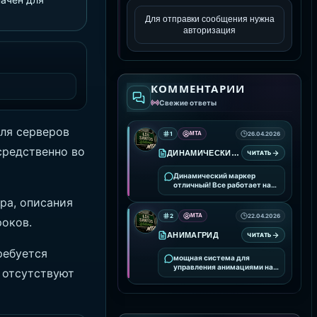
Для отправки сообщения нужна
авторизация
КОММЕНТАРИИ
Свежие ответы
ля серверов
1
MTA
26.04.2026
средственно во
ДИНАМИЧЕСКИЙ МАРКЕР
ЧИТАТЬ
Динамический маркер
отличный! Все работает на
ура!
ра, описания
2
MTA
22.04.2026
роков.
АНИМАГРИД
ЧИТАТЬ
ребуется
мощная система для
управления анимациями на
 отсутствуют
вашем сервере. Она
предоставляет удобные
инструменты для
интеграции и настройки
анимаций, улучшая