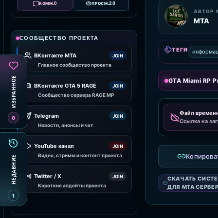
0
28
КОММ.
ПРОСМ.
АВТОР 
MTA
СООБЩЕСТВО ПРОЕКТА
ТЕГИ
информац
ВКонтакте MTA
JOIN
Главное сообщество проекта
ИЗБРАННОЕ
GTA Miami RP Pr
ВКонтакте GTA 5 RAGE
JOIN
Сообщество сервера RAGE MP
Файл времен
Telegram
JOIN
0
Ссылка на заг
Новости, анонсы и чат
YouTube канал
JOIN
Видео, стримы и контент проекта
Копирова
НЕДАВНИЕ
Twitter / X
JOIN
СКАЧАТЬ СИСТ
Короткие апдейты проекта
ДЛЯ MTA СЕРВЕ
1