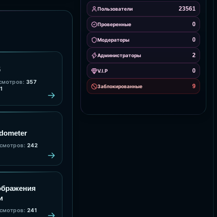
23561
Пользователи
0
Проверенные
0
Модераторы
2
Администраторы
б
0
V.I.P
смотров:
357
9
Заблокированные
1
edometer
смотров:
242
ображения
и
смотров:
241