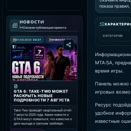
показа правил,
СКАЧАТЬ RAGE MP
НОВОСТИ
ХАРАКТЕРИ
Свежие публикации проекта
КАТЕГОРИИ
01.08.2026
00:27
НОВОСТИ GTA 6 — ДАТА ВЫХОДА, ТРЕЙЛЕРЫ И ПОДРОБНОСТИ ИГРЫ
Информационна
MTA:SA, предн
время игры.
Панель можно 
GTA 6: TAKE-TWO МОЖЕТ
игровых возмо
РАСКРЫТЬ НОВЫЕ
ПОДРОБНОСТИ 7 АВГУСТА
Ресурс подойд
Take-Two проведёт квартальный отчёт
удобное инфор
7 августа 2026 года. Какие новости о
GTA 6 могут появиться, что известно о
известные оши
дате выхода и третьем трейлере.