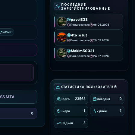
визуальное
ПОСЛЕДНИЕ
ЗАРЕГИСТРИРОВАННЫЕ
pavel333
Пользователи
06.08.2026
дсказки
4toToTut
Пользователи
29.07.2026
Makim50321
Пользователи
24.07.2026
СТАТИСТИКА ПОЛЬЗОВАТЕЛЕЙ
SS MTA
23563
0
Всего
Сегодня
1
1
Вчера
7 дней
0
3
30 дней