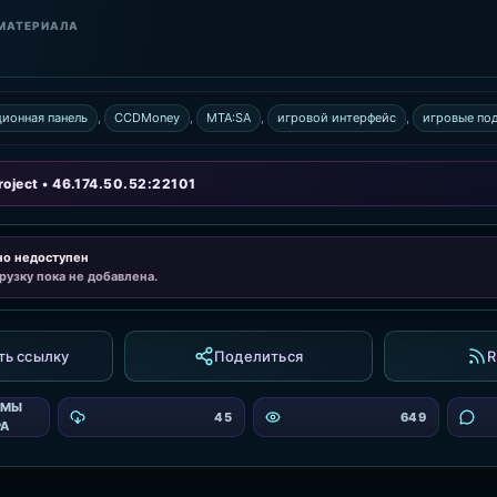
МАТЕРИАЛА
ионная панель
,
CCDMoney
,
MTA:SA
,
игровой интерфейс
,
игровые по
oject • 46.174.50.52:22101
но недоступен
рузку пока не добавлена.
ть ссылку
Поделиться
R
ЕМЫ
45
649
РА