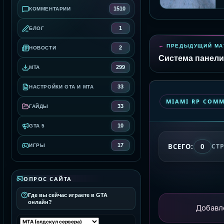
1510
КОММЕНТАРИИ
1
БЛОГ
ПРЕДЫДУЩИЙ МА
2
НОВОСТИ
Система панели
299
MTA
33
НАСТРОЙКИ GTA И MTA
MIAMI RP COM
33
ГАЙДЫ
10
GTA 5
ВСЕГО:
0
17
СТ
ИГРЫ
ОПРОС САЙТА
Где вы сейчас играете в GTA
онлайн?
Добавл