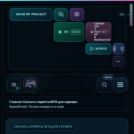
MIAMI RP PROJECT
0%
СВЯЗЬ
О ПРОЕКТЕ
СЕРВЕР
GTA
5
RAGE
ONLINE
DEV
MP
В
РАЗРАБОТКЕ
RAGE MP:
ЕЩЁ
Ctrl
+
K
A
Главная
›
Скачать скрипты MTA для сервера
›
SpeedTrack: Точная скорость в игре
СКАЧАТЬ СКРИПТЫ MTA ДЛЯ СЕРВЕРА