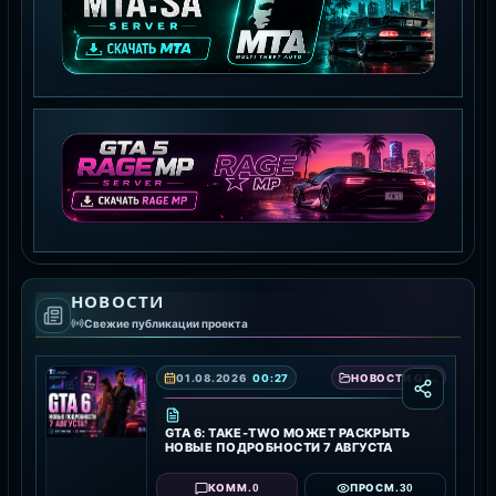
MTA:SA SERVER
СКАЧАТЬ MTA
GTA 5 RAGE MP
НОВОСТИ
СКАЧАТЬ RAGE MP
Свежие публикации проекта
01.08.2026
00:27
НОВОСТИ GTA 6 — ДАТА ВЫХОДА, ТРЕЙЛЕРЫ И ПОДРОБНОСТИ ИГРЫ
GTA 6: TAKE-TWO МОЖЕТ РАСКРЫТЬ
НОВЫЕ ПОДРОБНОСТИ 7 АВГУСТА
0
30
КОММ.
ПРОСМ.