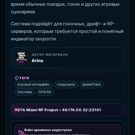
время обычных поездок, гонок и других игровых
сценариев.
Система подойдёт для гоночных, дрифт- и RP-
серверов, которым требуется простой и понятный
индикатор скорости.
АВТОР МАТЕРИАЛА
Arina
ТЕГИ
игровой интерфейс
,
спидометр
,
SpeedTrack
,
Система
,
MTA:SA
GTA Miami RP Project • 46.174.50.52:22101
Файл временно недоступен
Ссылка на загрузку пока не добавлена.