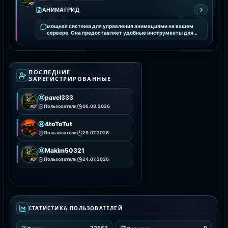
АНИМАГРИД
мощная система для управления анимациями на вашем
сервере. Она предоставляет удобные инструменты для
интеграции и настройки анимаций, улучшая визуальное
ПОСЛЕДНИЕ
ЗАРЕГИСТРИРОВАННЫЕ
pavel333
Пользователи
06.08.2026
4toToTut
Пользователи
29.07.2026
Makim50321
Пользователи
24.07.2026
СТАТИСТИКА ПОЛЬЗОВАТЕЛЕЙ